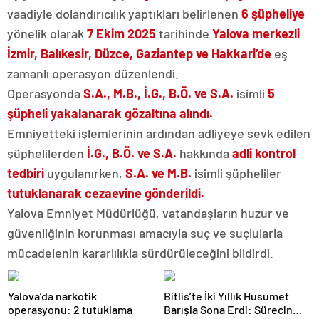
vaadiyle dolandırıcılık yaptıkları belirlenen
6 şüpheliye
yönelik olarak
7 Ekim 2025
tarihinde
Yalova merkezli
İzmir, Balıkesir, Düzce, Gaziantep ve Hakkari’de
eş
zamanlı operasyon düzenlendi.
Operasyonda
S.A., M.B., İ.G., B.Ö. ve S.A.
isimli
5
şüpheli yakalanarak gözaltına alındı.
Emniyetteki işlemlerinin ardından adliyeye sevk edilen
şüphelilerden
İ.G., B.Ö. ve S.A.
hakkında
adli kontrol
tedbiri
uygulanırken,
S.A. ve M.B.
isimli şüpheliler
tutuklanarak cezaevine gönderildi.
Yalova Emniyet Müdürlüğü, vatandaşların huzur ve
güvenliğinin korunması amacıyla suç ve suçlularla
mücadelenin kararlılıkla sürdürüleceğini bildirdi.
Yalova’da narkotik
Bitlis’te İki Yıllık Husumet
operasyonu: 2 tutuklama
Barışla Sona Erdi: Sürecin