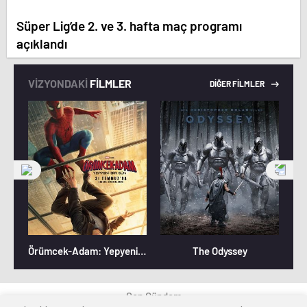
Süper Lig’de 2. ve 3. hafta maç programı
açıklandı
VİZYONDAKİ
FİLMLER
DİĞER FİLMLER
Örümcek-Adam: Yepyeni Bir Gün
The Odyssey
Son Gündem