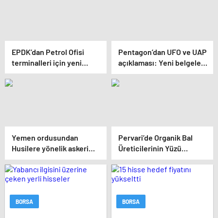
EPDK’dan Petrol Ofisi
Pentagon’dan UFO ve UAP
terminalleri için yeni
açıklaması: Yeni belgeler
tarife kararı
kamuoyuyla paylaşıldı
Yemen ordusundan
Pervari’de Organik Bal
Husilere yönelik askeri
Üreticilerinin Yüzü
operasyon
Gülecek: Bu Yıl Rekolte İyi
Seviyede Bekleniyor
BORSA
BORSA