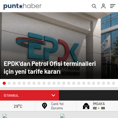
EPDK’dan Petrol Ofisi terminalleri
için yeni tarife kararı
BIST
13.779,39
-0,14
Canlı Yol
İMSAK'A
29°C
Durumu
02
00