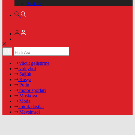
Pariteler
vücut geliştirme
voleybol
Sağlık
Rusya
Putin
motor sporları
Moskova
Moda
minik dostlar
Mevsimsel