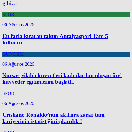
gibi…
SPOR
06 Ağustos 2026
En fazla kızaran takım Antalyaspor! Tam 5
futbolcu….
GÜNDEM
06 Ağustos 2026
Norweç silahlı kuvvetleri kadınlardan oluşan özel
kuvvetler eğitimlerini başlattı.
SPOR
06 Ağustos 2026
Cristiano Ronaldo’nun akıllara zarar tüm
kariyerinin istatistiğini çıkardık !