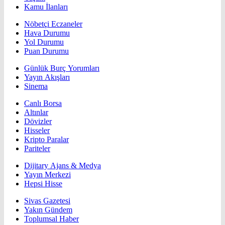
Kamu İlanları
Nöbetçi Eczaneler
Hava Durumu
Yol Durumu
Puan Durumu
Günlük Burç Yorumları
Yayın Akışları
Sinema
Canlı Borsa
Altınlar
Dövizler
Hisseler
Kripto Paralar
Pariteler
Dijitary Ajans & Medya
Yayın Merkezi
Hepsi Hisse
Sivas Gazetesi
Yakın Gündem
Toplumsal Haber