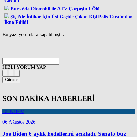
Gözaltı
Bursa’da Otomobil ile ATV Çarpıştı: 1 Ölü
Şişli’de İntihar İçin Üst Geçide Çıkan Kişi Polis Tarafından
İkna Edildi
Bu yazı yorumlara kapatılmıştır.
HIZLI YORUM YAP
Gönder
SON DAKİKA
HABERLERİ
GÜNDEM
06 Ağustos 2026
Joe Biden 6 aylık hedeflerini açıkladı. Senato buz