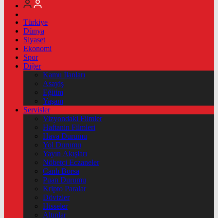
Türkiye
Dünya
Siyaset
Ekonomi
Spor
Diğer
Kamu İlanları
Asayiş
Eğitim
Yaşam
Servisler
Vizyondaki Filmler
Haftanin Filmleri
Hava Durumu
Yol Durumu
Yayın Akışları
Nöbetçi Eczaneler
Canlı Borsa
Puan Durumu
Kripto Paralar
Dövizler
Hisseler
Altınlar