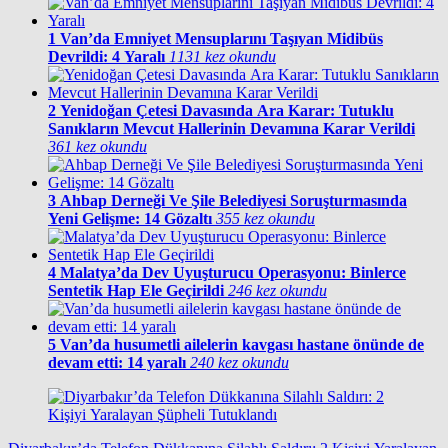
1
Van’da Emniyet Mensuplarını Taşıyan Midibüs
Devrildi: 4 Yaralı
1131 kez okundu
2
Yenidoğan Çetesi Davasında Ara Karar: Tutuklu
Sanıkların Mevcut Hallerinin Devamına Karar Verildi
361 kez okundu
3
Ahbap Derneği Ve Şile Belediyesi Soruşturmasında
Yeni Gelişme: 14 Gözaltı
355 kez okundu
4
Malatya’da Dev Uyuşturucu Operasyonu: Binlerce
Sentetik Hap Ele Geçirildi
246 kez okundu
5
Van’da husumetli ailelerin kavgası hastane önünde de
devam etti: 14 yaralı
240 kez okundu