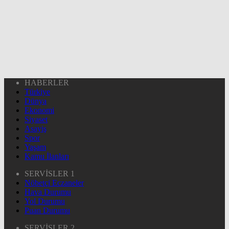
HABERLER
Türkiye
Dünya
Ekonomi
Siyaset
Asayiş
Spor
Yaşam
Kamu İlanları
SERVİSLER 1
Nöbetçi Eczaneler
Hava Durumu
Yol Durumu
Puan Durumu
SERVİSLER 2