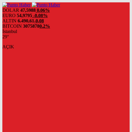
DOLAR
47,5988
0.06%
EURO
54,9795
-0.08%
ALTIN
6.490,61
-0,08
BITCOIN
3075878
0.2%
İstanbul
29°
AÇIK