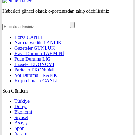
Haberleri güncel olarak e-postanızdan takip edebilirsiniz !
Borsa
CANLI
Namaz Vakitleri
ANLIK
Gazeteler
GÜNLÜK
Hava Durumu
TAHMİNİ
Puan Durumu
LİG
Hisseler
EKONOMİ
Pariteler
EKONOMİ
Yol Durumu
TRAFİK
Kripto Paralar
CANLI
Son Gündem
Türkiye
Dünya
Ekonomi
Siyaset
Asayiş
Spor
Yaşam