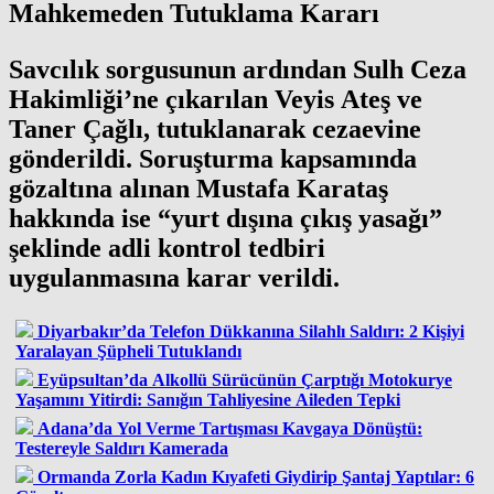
Mahkemeden Tutuklama Kararı
Savcılık sorgusunun ardından Sulh Ceza
Hakimliği’ne çıkarılan Veyis Ateş ve
Taner Çağlı, tutuklanarak cezaevine
gönderildi. Soruşturma kapsamında
gözaltına alınan Mustafa Karataş
hakkında ise “yurt dışına çıkış yasağı”
şeklinde adli kontrol tedbiri
uygulanmasına karar verildi.
Diyarbakır’da Telefon Dükkanına Silahlı Saldırı: 2 Kişiyi
Yaralayan Şüpheli Tutuklandı
Eyüpsultan’da Alkollü Sürücünün Çarptığı Motokurye
Yaşamını Yitirdi: Sanığın Tahliyesine Aileden Tepki
Adana’da Yol Verme Tartışması Kavgaya Dönüştü:
Testereyle Saldırı Kamerada
Ormanda Zorla Kadın Kıyafeti Giydirip Şantaj Yaptılar: 6