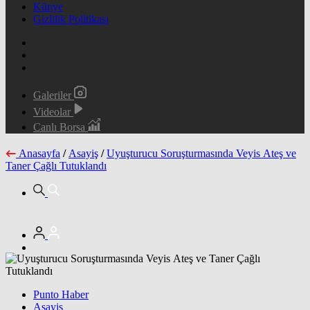
Künye
Gizlilik Politikası
Galeriler
Videolar
Canlı Borsa
Anasayfa
/
Asayiş
/
Uyuşturucu Soruşturmasında Veyis Ateş ve
Taner Çağlı Tutuklandı
Punto Haber
Asayiş