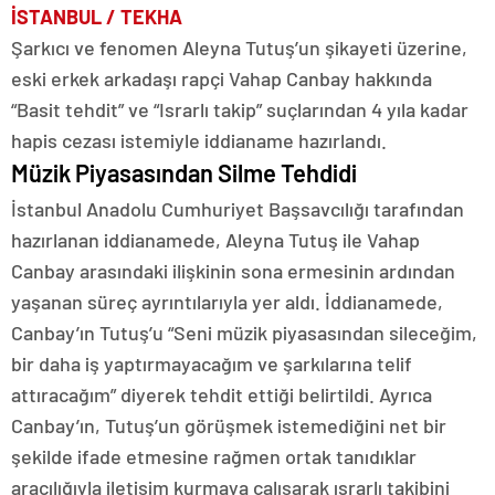
İSTANBUL / TEKHA
Şarkıcı ve fenomen Aleyna Tutuş’un şikayeti üzerine,
eski erkek arkadaşı rapçi Vahap Canbay hakkında
“Basit tehdit” ve “Israrlı takip” suçlarından 4 yıla kadar
hapis cezası istemiyle iddianame hazırlandı.
Müzik Piyasasından Silme Tehdidi
İstanbul Anadolu Cumhuriyet Başsavcılığı tarafından
hazırlanan iddianamede, Aleyna Tutuş ile Vahap
Canbay arasındaki ilişkinin sona ermesinin ardından
yaşanan süreç ayrıntılarıyla yer aldı. İddianamede,
Canbay’ın Tutuş’u “Seni müzik piyasasından sileceğim,
bir daha iş yaptırmayacağım ve şarkılarına telif
attıracağım” diyerek tehdit ettiği belirtildi. Ayrıca
Canbay’ın, Tutuş’un görüşmek istemediğini net bir
şekilde ifade etmesine rağmen ortak tanıdıklar
aracılığıyla iletişim kurmaya çalışarak ısrarlı takibini