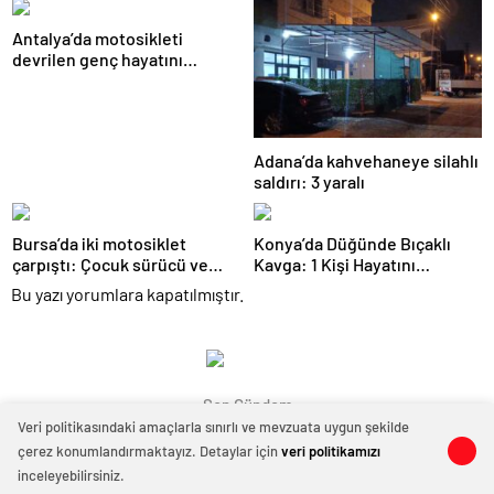
Lideri Hasan Açık Vardı
Antalya’da motosikleti
devrilen genç hayatını
kaybetti
Adana’da kahvehaneye silahlı
saldırı: 3 yaralı
Bursa’da iki motosiklet
Konya’da Düğünde Bıçaklı
çarpıştı: Çocuk sürücü ve
Kavga: 1 Kişi Hayatını
yolcu yaralandı
Kaybetti
Bu yazı yorumlara kapatılmıştır.
Son Gündem
Veri politikasındaki amaçlarla sınırlı ve mevzuata uygun şekilde
çerez konumlandırmaktayız. Detaylar için
veri politikamızı
0
0
inceleyebilirsiniz.