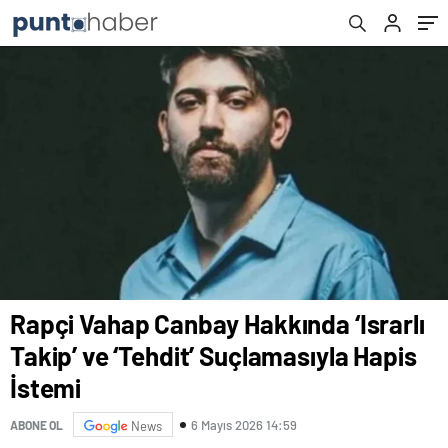
Rapçi Vahap Canbay Hakkında ‘Israrlı
Takip’ ve ‘Tehdit’ Suçlamasıyla Hapis
İstemi
6 Mayıs 2026 14:59
ABONE OL
News