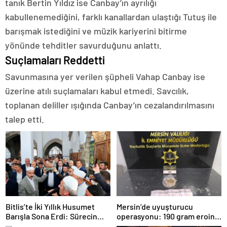
tanık Bertin Yıldız ise Canbay’ın ayrılığı
kabullenemediğini, farklı kanallardan ulaştığı Tutuş ile
barışmak istediğini ve müzik kariyerini bitirme
yönünde tehditler savurduğunu anlattı.
Suçlamaları Reddetti
Savunmasına yer verilen şüpheli Vahap Canbay ise
üzerine atılı suçlamaları kabul etmedi. Savcılık,
toplanan deliller ışığında Canbay’ın cezalandırılmasını
talep etti.
Bitlis’te İki Yıllık Husumet
Mersin’de uyuşturucu
Barışla Sona Erdi: Sürecin
operasyonu: 190 gram eroin
Başrolünde Atmanega Aşireti
ele geçirildi, 1 gözaltı