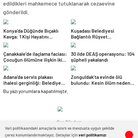
edildikleri mahkemece tutuklanarak cezaevine
gönderildi.
Konya’da Düğünde Bıçaklı
Kuşadası Belediyesi
Kavga: 1 Kişi Hayatını
Bağlantılı Rüşvet
Kaybetti
Operasyonu: 15 Gözaltı
Çanakkale’de ilaçlama faciası:
30 ilde DEAŞ operasyonu: 104
Çocuğun ölümüne ilişkin iki
şüpheli yakalandı
tutuklama
Adana’da servis plakası
Zonguldak’ta evinde ölü
ihalesi gerginliği: Belediyeye
bulundu: Kesin ölüm nedeni
girmek isteyen gruba
otopsiyle belirlenecek
Bu yazı yorumlara kapatılmıştır.
müdahale
Son Gündem
Veri politikasındaki amaçlarla sınırlı ve mevzuata uygun şekilde
çerez konumlandırmaktayız. Detaylar için
veri politikamızı
0
0