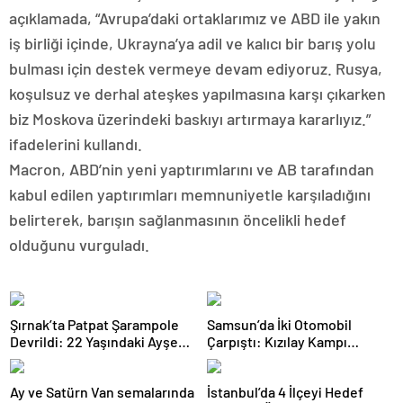
açıklamada, “Avrupa’daki ortaklarımız ve ABD ile yakın
iş birliği içinde, Ukrayna’ya adil ve kalıcı bir barış yolu
bulması için destek vermeye devam ediyoruz. Rusya,
koşulsuz ve derhal ateşkes yapılmasına karşı çıkarken
biz Moskova üzerindeki baskıyı artırmaya kararlıyız.”
ifadelerini kullandı.
Macron, ABD’nin yeni yaptırımlarını ve AB tarafından
kabul edilen yaptırımları memnuniyetle karşıladığını
belirterek, barışın sağlanmasının öncelikli hedef
olduğunu vurguladı.
Şırnak’ta Patpat Şarampole
Samsun’da İki Otomobil
Devrildi: 22 Yaşındaki Ayşe
Çarpıştı: Kızılay Kampı
Ece Hayatını Kaybetti, 3 Yaralı
Alanına Savrulan Araçtaki 1
Kişi Yaralandı
Ay ve Satürn Van semalarında
İstanbul’da 4 İlçeyi Hedef