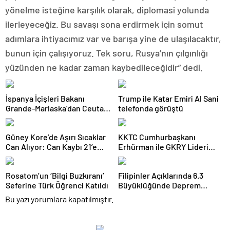
yönelme isteğine karşılık olarak, diplomasi yolunda
ilerleyeceğiz. Bu savaşı sona erdirmek için somut
adımlara ihtiyacımız var ve barışa yine de ulaşılacaktır,
bunun için çalışıyoruz. Tek soru, Rusya’nın çılgınlığı
yüzünden ne kadar zaman kaybedileceğidir” dedi.
İspanya İçişleri Bakanı
Trump ile Katar Emiri Al Sani
Grande-Marlaska’dan Ceuta
telefonda görüştü
Açıklaması
Güney Kore’de Aşırı Sıcaklar
KKTC Cumhurbaşkanı
Can Alıyor: Can Kaybı 21’e
Erhürman ile GKRY Lideri
Yükseldi
Hristodulidis 26 Ağustos’ta
Görüşecek
Rosatom’un ‘Bilgi Buzkıranı’
Filipinler Açıklarında 6.3
Seferine Türk Öğrenci Katıldı
Büyüklüğünde Deprem
Meydana Geldi
Bu yazı yorumlara kapatılmıştır.