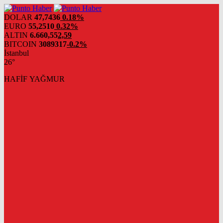
DOLAR
47,7436
0.18%
EURO
55,2510
0.32%
ALTIN
6.660,55
2,59
BITCOIN
3089317
-0.2%
İstanbul
26°
HAFİF YAĞMUR