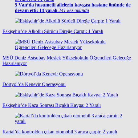
5
Van’da husumetli ailelerin kavgası hastane önünde de
devam etti: 14 yaralı
241 kez okundu
Eskişehir’de Alkollü Sürücü Direğe Çarptı: 1 Yaralı
MSÜ Deniz Astsubay Meslek Yüksekokulu Öğrencileri Geleceğe
Hazırlanıyor
Dörtyol’da Kenevir Operasyonu
Eskişehir’de Kaza Sonrası Bıçaklı Kavga: 2 Yaralı
Kartal’da kontrolden çıkan otomobil 3 araca çarptı: 2 yaralı