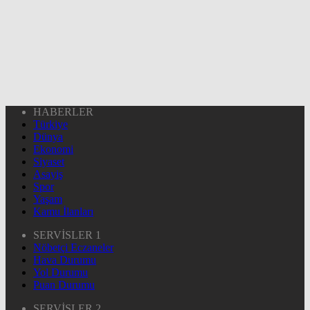
HABERLER
Türkiye
Dünya
Ekonomi
Siyaset
Asayiş
Spor
Yaşam
Kamu İlanları
SERVİSLER 1
Nöbetçi Eczaneler
Hava Durumu
Yol Durumu
Puan Durumu
SERVİSLER 2