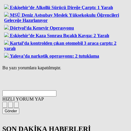
Eskişehir’de Alkollü Sürücü Direğe Çarptı: 1 Yaralı
MSÜ Deniz Astsubay Meslek Yüksekokulu Öğrencileri
Geleceğe Hazırlanıyor
Dörtyol’da Kenevir Operasyonu
Eskişehir’de Kaza Sonrası Bıçaklı Kavga: 2 Yaralı
Kartal’da kontrolden çıkan otomobil 3 araca çarptı: 2
yaralı
Yalova’da narkotik operasyonu: 2 tutuklama
Bu yazı yorumlara kapatılmıştır.
HIZLI YORUM YAP
Gönder
SON DAKİKA
HABERLERİ