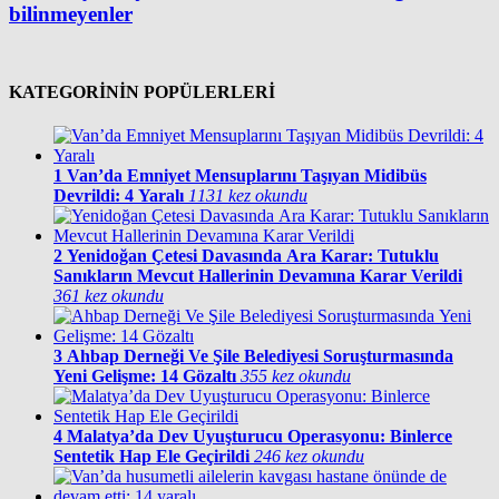
bilinmeyenler
KATEGORİNİN POPÜLERLERİ
1
Van’da Emniyet Mensuplarını Taşıyan Midibüs
Devrildi: 4 Yaralı
1131 kez okundu
2
Yenidoğan Çetesi Davasında Ara Karar: Tutuklu
Sanıkların Mevcut Hallerinin Devamına Karar Verildi
361 kez okundu
3
Ahbap Derneği Ve Şile Belediyesi Soruşturmasında
Yeni Gelişme: 14 Gözaltı
355 kez okundu
4
Malatya’da Dev Uyuşturucu Operasyonu: Binlerce
Sentetik Hap Ele Geçirildi
246 kez okundu