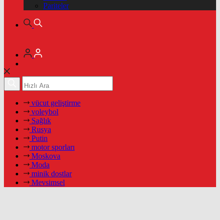
Pariteler
vücut geliştirme
voleybol
Sağlık
Rusya
Putin
motor sporları
Moskova
Moda
minik dostlar
Mevsimsel