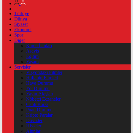
Türkiye
Dünya
Siyaset
Ekonomi
Spor
Diğer
Kamu İlanları
Asayiş
Eğitim
Yaşam
Servisler
Vizyondaki Filmler
Haftanin Filmleri
Hava Durumu
Yol Durumu
Yayın Akışları
Nöbetçi Eczaneler
Canlı Borsa
Puan Durumu
Kripto Paralar
Dövizler
Hisseler
Altınlar