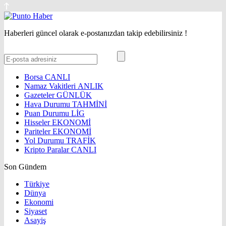
Haberleri güncel olarak e-postanızdan takip edebilirsiniz !
Borsa
CANLI
Namaz Vakitleri
ANLIK
Gazeteler
GÜNLÜK
Hava Durumu
TAHMİNİ
Puan Durumu
LİG
Hisseler
EKONOMİ
Pariteler
EKONOMİ
Yol Durumu
TRAFİK
Kripto Paralar
CANLI
Son Gündem
Türkiye
Dünya
Ekonomi
Siyaset
Asayiş