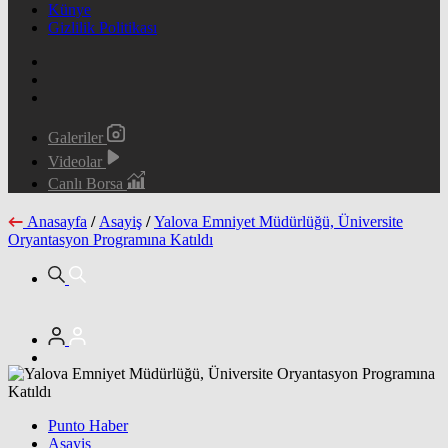
Künye
Gizlilik Politikası
Galeriler
Videolar
Canlı Borsa
Anasayfa
/
Asayiş
/
Yalova Emniyet Müdürlüğü, Üniversite
Oryantasyon Programına Katıldı
Punto Haber
Asayiş