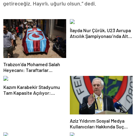
getireceğiz. Hayırlı, uğurlu olsun.” dedi.
İlayda Nur Çürük, U23 Avrupa
Atıcılık Şampiyonası’nda Altın
Madalya Kazandı
Trabzon’da Mohamed Salah
Heyecanı: Taraftarlar
Mağazalara Akın Etti
Kazım Karabekir Stadyumu
Tam Kapasite Açılıyor:
Erzurumspor’un İlk Konuğu
Galatasaray
Aziz Yıldırım Sosyal Medya
Kullanıcıları Hakkında Suç
Duyurusunda Bulundu