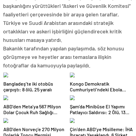
başkanlığını yürüttükleri “Askeri ve Güvenlik Komitesi”
faaliyetleri çerçevesinde bir araya gelen taraflar,
Türkiye ve Suudi Arabistan arasındaki stratejik
ortaklıkları ve askeri işbirliğini güçlendirecek kritik
hususları masaya yatırdı.
Bakanlık tarafından yapılan paylaşımda, söz konusu
görüşmeye ve heyetler arası temaslara ilişkin
fotoğraflar da kamuoyuyla paylaşıldı.
Bangladeş’te iki otobüs
Kongo Demokratik
çarpıştı: 8 ölü, 25 yaralı
Cumhuriyeti’ndeki Ebola
Salgınında Can Kaybı Arttı
ABD’den Meta’ya 567 Milyon
Şam’da Minibüse El Yapımı
Dolar Çocuk Ruh Sağlığı
Patlayıcı Saldırısı: 2 Ölü, 13
Cezası
Yaralı
ABD’den Norveç’e 270 Milyon
Çin’den ABD’ye Misilleme: İHA
Dolarlık Topçu Mermisi
İhracatı Yasaklandı, 6 Şirket