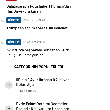
Galatasaray’a kötü haber! Monaco’dan
flaş Onyekuru kararı.
GÜNDEM
07 Ağustos 2026
Trump’tan seçim sonrası ilk mülakat
GÜNDEM
07 Ağustos 2026
Avusturya başbakanı Sebastian Kurz
ile ilgili bilinmeyenler
KATEGORİNİN POPÜLERLERİ
İİB’nin 9 Aylık İhracatı 9,2 Milyar
Doları Aştı
1
79 kez okundu
Evde Bakım Yardımı Ödemeleri
Başladı: 6 Milyar Lira Hesaplara
2