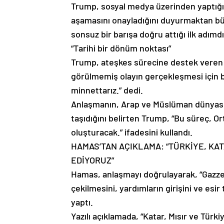
Trump, sosyal medya üzerinden yaptığı a
aşamasını onayladığını duyurmaktan büyü
sonsuz bir barışa doğru attığı ilk adımdır
“Tarihi bir dönüm noktası”
Trump, ateşkes sürecine destek veren ü
görülmemiş olayın gerçekleşmesi için bi
minnettarız.” dedi.
Anlaşmanın, Arap ve Müslüman dünyası k
taşıdığını belirten Trump, “Bu süreç, O
oluşturacak.” ifadesini kullandı.
HAMAS’TAN AÇIKLAMA: “TÜRKİYE, KAT
EDİYORUZ”
Hamas, anlaşmayı doğrulayarak, “Gazze’y
çekilmesini, yardımların girişini ve esir
yaptı.
Yazılı açıklamada, “Katar, Mısır ve Türk