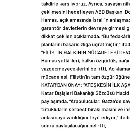
takdirle karşılıyoruz. Ayrıca, savaşın ni
çekilmesini hedefleyen ABD Başkanı Dona
Hamas, açıklamasında İsrail’in anlaşmad
garantör devletlerin devreye girmesi ger
dikkat çekilen açıklamada, “Bu fedakârlı
planlarını başarısızlığa uğratmıştır.” ifad
“FİLİSTİN HALKININ MÜCADELESİ DE
Hamas yetkilileri, halkın özgürlük, bağı
vazgeçmeyeceklerini belirtti. Açıklamad
mücadelesi, Filistin’in tam özgürlüğüne 
KATAR’DAN ONAY: “ATEŞKESİN İLK AŞ
Katar Dışişleri Bakanlığı Sözcüsü Maci
paylaşımda, “Arabulucular, Gazze’de savaş
tutukluların serbest bırakılmasını ve i
anlaşmaya varıldığını teyit ediyor.” ifad
sonra paylaşılacağını belirtti.