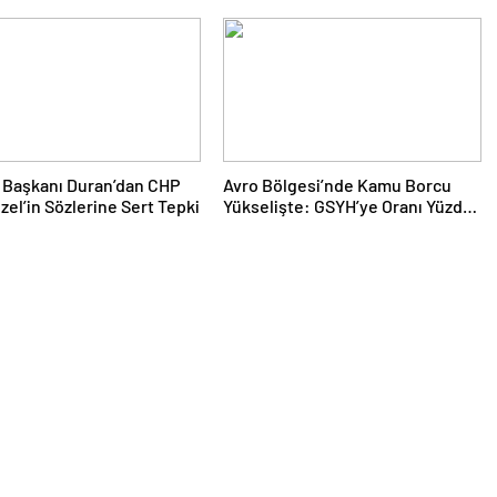
m Başkanı Duran’dan CHP
Avro Bölgesi’nde Kamu Borcu
Özel’in Sözlerine Sert Tepki
Yükselişte: GSYH’ye Oranı Yüzde
88,2’ye Ulaştı