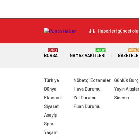
Haberleri güncel olar
CANLI
ANLIK
GÜNLÜ
BORSA
NAMAZ VAKITLERI
GAZETELE
Türkiye
Nöbetçi Eczaneler
Günlük Burç
Dünya
Hava Durumu
Yayın Akışlar
Ekonomi
Yol Durumu
Sinema
Siyaset
Puan Durumu
Asayiş
Spor
Yaşam