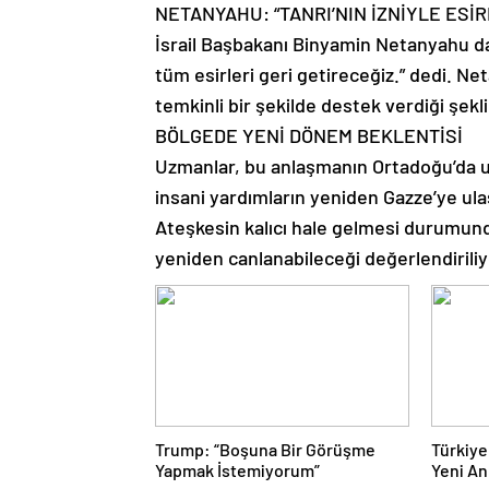
NETANYAHU: “TANRI’NIN İZNİYLE ESİR
İsrail Başbakanı Binyamin Netanyahu da s
tüm esirleri geri getireceğiz.” dedi. Ne
temkinli bir şekilde destek verdiği şek
BÖLGEDE YENİ DÖNEM BEKLENTİSİ
Uzmanlar, bu anlaşmanın Ortadoğu’da uz
insani yardımların yeniden Gazze’ye ula
Ateşkesin kalıcı hale gelmesi durumund
yeniden canlanabileceği değerlendiriliy
Trump: “Boşuna Bir Görüşme
Türkiye
Yapmak İstemiyorum”
Yeni An