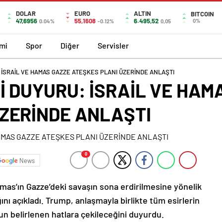
DOLAR
EURO
ALTIN
BITCOIN
47,6956
55,1608
6.495,52
0%
0.04%
-0.12%
0,05
mi
Spor
Diğer
Servisler
 İSRAİL VE HAMAS GAZZE ATEŞKES PLANI ÜZERİNDE ANLAŞTI
İ DUYURU: İSRAİL VE HAM
ZERİNDE ANLAŞTI
0
News
mas’ın Gazze’deki savaşın sona erdirilmesine yönelik
ını açıkladı. Trump, anlaşmayla birlikte tüm esirlerin
nun belirlenen hatlara çekileceğini duyurdu.