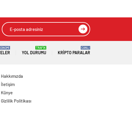
Etti
Sözlerine Sert Tepki
KONOMİ
TRAFİK
CANLI
TELER
YOL DURUMU
KRIPTO PARALAR
Hakkımızda
İletişim
Künye
Gizlilik Politikası