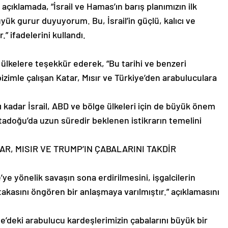
çıklamada, “İsrail ve Hamas’ın barış planımızın ilk
k gurur duyuyorum. Bu, İsrail’in güçlü, kalıcı ve
.” ifadelerini kullandı.
lkelere teşekkür ederek, “Bu tarihi ve benzeri
zimle çalışan Katar, Mısır ve Türkiye’den arabuluculara
adar İsrail, ABD ve bölge ülkeleri için de büyük önem
rtadoğu’da uzun süredir beklenen istikrarın temelini
AR, MISIR VE TRUMP’IN ÇABALARINI TAKDİR
e yönelik savaşın sona erdirilmesini, işgalcilerin
 takasını öngören bir anlaşmaya varılmıştır.” açıklamasını
iye’deki arabulucu kardeşlerimizin çabalarını büyük bir