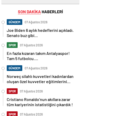
SON DAKİKA
HABERLERİ
GÜNDEM
07 Ağustos 2026
Joe Biden 6 aylık hedeflerini açıkladı.
Senato buz gibi…
SPOR
07 Ağustos 2026
En fazla kızaran takım Antalyaspor!
Tam 5 futbolcu….
GÜNDEM
07 Ağustos 2026
Norweç silahlı kuvvetleri kadınlardan
oluşan özel kuvvetler eğitimlerini
başlattı.
SPOR
07 Ağustos 2026
Cristiano Ronaldo’nun akıllara zarar
tüm kariyerinin istatistiğini çıkardık !
SPOR
07 Ağustos 2026