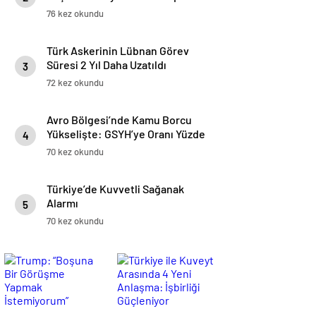
Yatırılıyor
76 kez okundu
Türk Askerinin Lübnan Görev
Süresi 2 Yıl Daha Uzatıldı
3
72 kez okundu
Avro Bölgesi’nde Kamu Borcu
Yükselişte: GSYH’ye Oranı Yüzde
4
88,2’ye Ulaştı
70 kez okundu
Türkiye’de Kuvvetli Sağanak
Alarmı
5
70 kez okundu