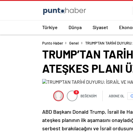
Türkiye
Dünya
Siyaset
Ekono
Punto Haber
Genel
TRUMP’TAN TARİHİ DUYURU:
TRUMP’TAN TARİH
ATEŞKES PLANI Ü
0
BEĞENDİM
ABONE OL
ABD Başkanı Donald Trump, İsrail ile Ha
ateşkes planının ilk aşamasını onayladığ
serbest bırakılacağını ve İsrail ordusu