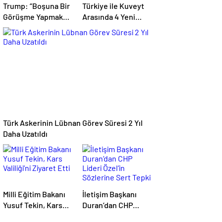
Trump: “Boşuna Bir
Türkiye ile Kuveyt
Görüşme Yapmak
Arasında 4 Yeni
İstemiyorum”
Anlaşma: İşbirliği
Güçleniyor
Türk Askerinin Lübnan Görev Süresi 2 Yıl
Daha Uzatıldı
Milli Eğitim Bakanı
İletişim Başkanı
Yusuf Tekin, Kars
Duran’dan CHP
Valiliği’ni Ziyaret
Lideri Özel’in