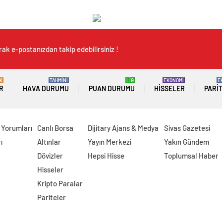
ak e-postanızdan takip edebilirsiniz !
K
TAHMİNİ
LİG
EKONOMİ
E
R
HAVA DURUMU
PUAN DURUMU
HISSELER
PARI
 Yorumları
Canlı Borsa
Dijitary Ajans & Medya
Sivas Gazetesi
ı
Altınlar
Yayın Merkezi
Yakın Gündem
Dövizler
Hepsi Hisse
Toplumsal Haber
Hisseler
Kripto Paralar
Pariteler