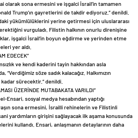
hai olarak sona ermesini ve işgalci İsrail’in tamamen
ld Trump’ın gayretlerini de takdir ediyoruz.” denildi.
aki yükümlülüklerini yerine getirmesi için uluslararası
ektiğini vurguladı. Filistin halkının onurlu direnişine
klar, işgalci İsrail’in boyun eğdirme ve yerinden etme
eleri yer aldı.
VAM EDECEK”
msızlık ve kendi kaderini tayin hakkından asla
a, “Verdiğimiz söze sadık kalacağız. Halkımızın
kadar sürecektir.” denildi.
AMASI ÜZERİNDE MUTABAKATA VARILDI”
d el-Ensari, sosyal medya hesabından yaptığı
ın sona ermesini, İsrailli rehinelerin ve Filistinli
nsani yardımların girişini sağlayacak ilk aşama konusunda
elerini kullandı. Ensari, anlaşmanın detaylarının daha