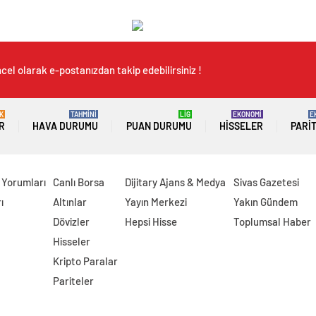
cel olarak e-postanızdan takip edebilirsiniz !
K
TAHMİNİ
LİG
EKONOMİ
E
R
HAVA DURUMU
PUAN DURUMU
HISSELER
PARI
 Yorumları
Canlı Borsa
Dijitary Ajans & Medya
Sivas Gazetesi
ı
Altınlar
Yayın Merkezi
Yakın Gündem
Dövizler
Hepsi Hisse
Toplumsal Haber
Hisseler
Kripto Paralar
Pariteler