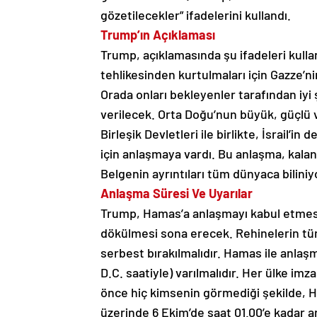
gözetilecekler” ifadelerini kullandı.
Trump’ın Açıklaması
Trump, açıklamasında şu ifadeleri kulla
tehlikesinden kurtulmaları için Gazze’n
Orada onları bekleyenler tarafından iyi
verilecek. Orta Doğu’nun büyük, güçlü v
Birleşik Devletleri ile birlikte, İsrail’i
için anlaşmaya vardı. Bu anlaşma, kalan
Belgenin ayrıntıları tüm dünyaca biliniy
Anlaşma Süresi Ve Uyarılar
Trump, Hamas’a anlaşmayı kabul etmesi 
dökülmesi sona erecek. Rehinelerin tümü
serbest bırakılmalıdır. Hamas ile anla
D.C. saatiyle) varılmalıdır. Her ülke i
önce hiç kimsenin görmediği şekilde, H
üzerinde 6 Ekim’de saat 01.00’e kadar an