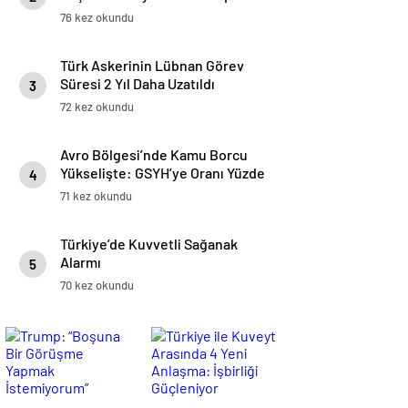
Yatırılıyor
76 kez okundu
Türk Askerinin Lübnan Görev
Süresi 2 Yıl Daha Uzatıldı
3
72 kez okundu
Avro Bölgesi’nde Kamu Borcu
Yükselişte: GSYH’ye Oranı Yüzde
4
88,2’ye Ulaştı
71 kez okundu
Türkiye’de Kuvvetli Sağanak
Alarmı
5
70 kez okundu