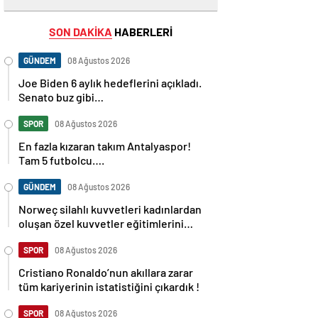
SON DAKİKA
HABERLERİ
GÜNDEM
08 Ağustos 2026
Joe Biden 6 aylık hedeflerini açıkladı.
Senato buz gibi…
SPOR
08 Ağustos 2026
En fazla kızaran takım Antalyaspor!
Tam 5 futbolcu….
GÜNDEM
08 Ağustos 2026
Norweç silahlı kuvvetleri kadınlardan
oluşan özel kuvvetler eğitimlerini
başlattı.
SPOR
08 Ağustos 2026
Cristiano Ronaldo’nun akıllara zarar
tüm kariyerinin istatistiğini çıkardık !
SPOR
08 Ağustos 2026