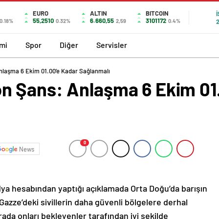
EURO
ALTIN
BITCOIN
55,2510
6.660,55
3101172
0.18%
0.32%
2,59
0.4%
mi
Spor
Diğer
Servisler
laşma 6 Ekim 01.00’e Kadar Sağlanmalı
 Şans: Anlaşma 6 Ekim 01
0
News
a hesabından yaptığı açıklamada Orta Doğu’da barışın
 Gazze’deki sivillerin daha güvenli bölgelere derhal
“orada onları bekleyenler tarafından iyi şekilde