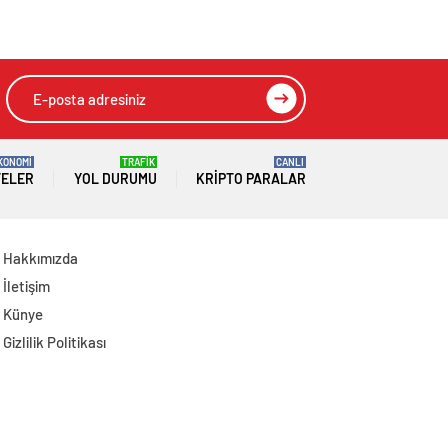
Etti
Sözlerine Sert Tepki
KONOMİ
TRAFİK
CANLI
TELER
YOL DURUMU
KRIPTO PARALAR
Hakkımızda
İletişim
Künye
Gizlilik Politikası