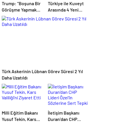
Trump: “Boşuna Bir
Türkiye ile Kuveyt
Görüşme Yapmak
Arasında 4 Yeni
İstemiyorum”
Anlaşma: İşbirliği
Güçleniyor
Türk Askerinin Lübnan Görev Süresi 2 Yıl
Daha Uzatıldı
Milli Eğitim Bakanı
İletişim Başkanı
Yusuf Tekin, Kars
Duran’dan CHP
Valiliği’ni Ziyaret
Lideri Özel’in