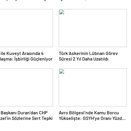
 ile Kuveyt Arasında 4
Türk Askerinin Lübnan Görev
laşma: İşbirliği Güçleniyor
Süresi 2 Yıl Daha Uzatıldı
m Başkanı Duran’dan CHP
Avro Bölgesi’nde Kamu Borcu
Özel’in Sözlerine Sert Tepki
Yükselişte: GSYH’ye Oranı Yüzde
88,2’ye Ulaştı