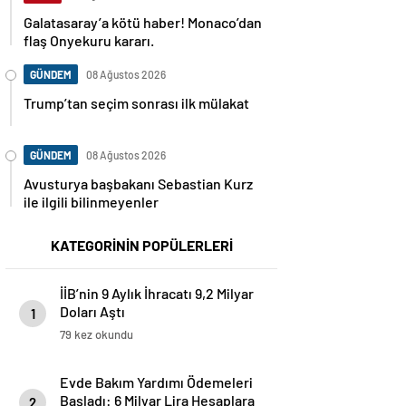
Galatasaray’a kötü haber! Monaco’dan
flaş Onyekuru kararı.
GÜNDEM
08 Ağustos 2026
Trump’tan seçim sonrası ilk mülakat
GÜNDEM
08 Ağustos 2026
Avusturya başbakanı Sebastian Kurz
ile ilgili bilinmeyenler
KATEGORİNİN POPÜLERLERİ
İİB’nin 9 Aylık İhracatı 9,2 Milyar
Doları Aştı
1
79 kez okundu
Evde Bakım Yardımı Ödemeleri
Başladı: 6 Milyar Lira Hesaplara
2