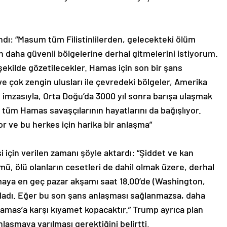
ndı: “Masum tüm Filistinlilerden, gelecekteki ölüm
in daha güvenli bölgelerine derhal gitmelerini istiyorum.
 şekilde gözetilecekler. Hamas için son bir şans
e çok zengin ulusları ile çevredeki bölgeler, Amerika
n de imzasıyla, Orta Doğu’da 3000 yıl sonra barışa ulaşmak
 tüm Hamas savaşçılarının hayatlarını da bağışlıyor.
or ve bu herkes için harika bir anlaşma”
için verilen zamanı şöyle aktardı: “Şiddet ve kan
, ölü olanların cesetleri de dahil olmak üzere, derhal
şmaya en geç pazar akşamı saat 18.00’de (Washington,
mzaladı. Eğer bu son şans anlaşması sağlanmazsa, daha
amas’a karşı kıyamet kopacaktır.” Trump ayrıca plan
laşmaya varılması gerektiğini belirtti.