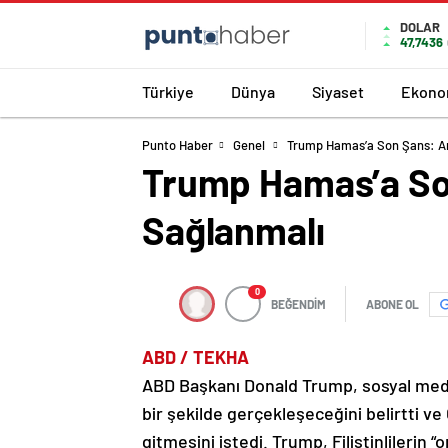
DOLAR
47,7436
Türkiye
Dünya
Siyaset
Ekono
Punto Haber
Genel
Trump Hamas’a Son Şans: An
Trump Hamas’a Son
Sağlanmalı
0
BEĞENDİM
ABONE OL
ABD / TEKHA
ABD Başkanı Donald Trump, sosyal medy
bir şekilde gerçekleşeceğini belirtti ve
gitmesini istedi. Trump, Filistinlilerin 