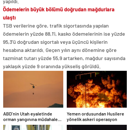
yapıldı.
Ödemelerin büyük bölümü doğrudan mağdurlara
ulaştı
TSB verilerine göre, trafik sigortasında yapılan
ödemelerin yüzde 88,1’i, kasko ödemelerinin ise yüzde
95,3’ü doğrudan sigortalı veya üçüncü kişilerin
hesabına aktarıldı. Geçen yılın aynı dönemine göre
tazminat tutarı yüzde 55,9 artarken, mağdur sayısında
yaklaşık yüzde 9 oranında yükseliş görüldü.
ABD’nin Utah eyaletinde
Yemen ordusundan Husilere
orman yangınına müdahale
yönelik askeri operasyon
eden helikopter düştü