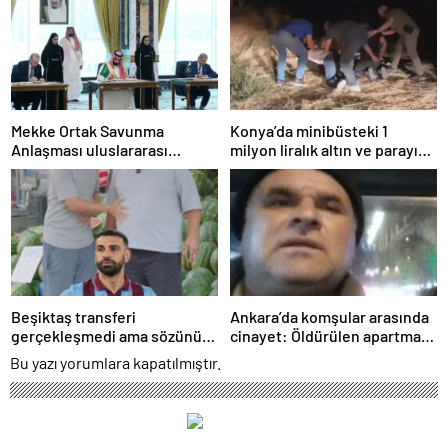
Mekke Ortak Savunma
Konya’da minibüsteki 1
Anlaşması uluslararası
milyon liralık altın ve parayı
basında geniş yankı uyandırdı
çalan 5 şüpheli 3 ilde
yakalandı
Beşiktaş transferi
Ankara’da komşular arasında
gerçekleşmedi ama sözünü
cinayet: Öldürülen apartman
tuttu: 500 kilo karpuz dağıttı
yöneticisi son yolculuğuna
Bu yazı yorumlara kapatılmıştır.
uğurlandı