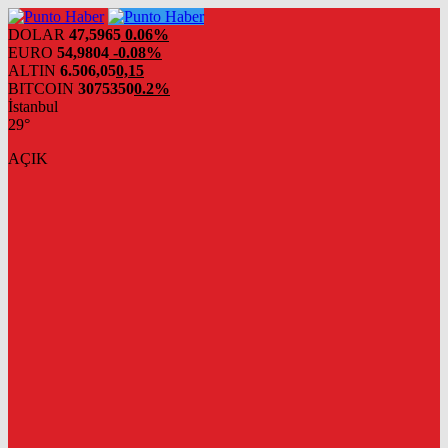
DOLAR
47,5965
0.06%
EURO
54,9804
-0.08%
ALTIN
6.506,05
0,15
BITCOIN
3075350
0.2%
İstanbul
29°
AÇIK