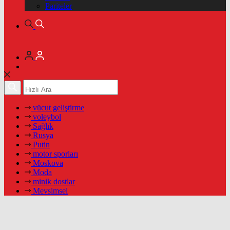
Pariteler
vücut geliştirme
voleybol
Sağlık
Rusya
Putin
motor sporları
Moskova
Moda
minik dostlar
Mevsimsel