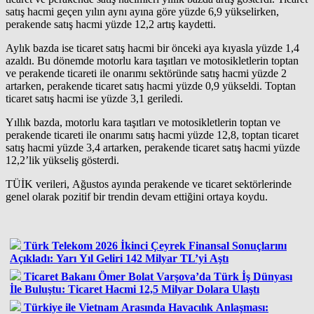
satış hacmi geçen yılın aynı ayına göre yüzde 6,9 yükselirken,
perakende satış hacmi yüzde 12,2 artış kaydetti.
Aylık bazda ise ticaret satış hacmi bir önceki aya kıyasla yüzde 1,4
azaldı. Bu dönemde motorlu kara taşıtları ve motosikletlerin toptan
ve perakende ticareti ile onarımı sektöründe satış hacmi yüzde 2
artarken, perakende ticaret satış hacmi yüzde 0,9 yükseldi. Toptan
ticaret satış hacmi ise yüzde 3,1 geriledi.
Yıllık bazda, motorlu kara taşıtları ve motosikletlerin toptan ve
perakende ticareti ile onarımı satış hacmi yüzde 12,8, toptan ticaret
satış hacmi yüzde 3,4 artarken, perakende ticaret satış hacmi yüzde
12,2’lik yükseliş gösterdi.
TÜİK verileri, Ağustos ayında perakende ve ticaret sektörlerinde
genel olarak pozitif bir trendin devam ettiğini ortaya koydu.
Türk Telekom 2026 İkinci Çeyrek Finansal Sonuçlarını
Açıkladı: Yarı Yıl Geliri 142 Milyar TL’yi Aştı
Ticaret Bakanı Ömer Bolat Varşova’da Türk İş Dünyası
İle Buluştu: Ticaret Hacmi 12,5 Milyar Dolara Ulaştı
Türkiye ile Vietnam Arasında Havacılık Anlaşması: