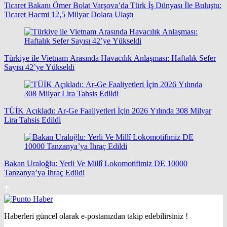
Ticaret Bakanı Ömer Bolat Varşova’da Türk İş Dünyası İle Buluştu:
Ticaret Hacmi 12,5 Milyar Dolara Ulaştı
Türkiye ile Vietnam Arasında Havacılık Anlaşması: Haftalık Sefer
Sayısı 42’ye Yükseldi
TÜİK Açıkladı: Ar-Ge Faaliyetleri İçin 2026 Yılında 308 Milyar
Lira Tahsis Edildi
Bakan Uraloğlu: Yerli Ve Millî Lokomotifimiz DE 10000
Tanzanya’ya İhraç Edildi
Haberleri güncel olarak e-postanızdan takip edebilirsiniz !