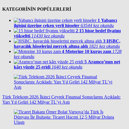
KATEGORİNİN POPÜLERLERİ
1
Yabancı
ilgisini üzerine çeken yerli hisseler
63544 kez okundu
2
15 hisse hedef fiyatını
yükseltti
11430 kez okundu
3
HSBC,
havacılık hisselerini mercek altına aldı
1821 kez okundu
4
Motorine 10 kuruş zam
1728
kez okundu
5
Aramco’nun net
kârı yüzde 25 eridi
1640 kez okundu
Türk Telekom 2026 İkinci Çeyrek Finansal Sonuçlarını Açıkladı:
Yarı Yıl Geliri 142 Milyar TL’yi Aştı