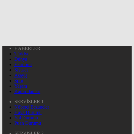
HABERLER
Türkiye
Dünya
Ekonomi
Siyaset
Asayiş
Spor
Yaşam
Kamu İlanları
SERVİSLER 1
Nöbetçi Eczaneler
Hava Durumu
Yol Durumu
Puan Durumu
SERVİSLER 2