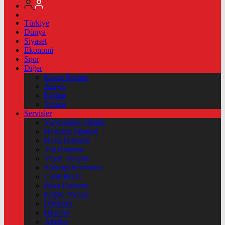
Türkiye
Dünya
Siyaset
Ekonomi
Spor
Diğer
Kamu İlanları
Asayiş
Eğitim
Yaşam
Servisler
Vizyondaki Filmler
Haftanin Filmleri
Hava Durumu
Yol Durumu
Yayın Akışları
Nöbetçi Eczaneler
Canlı Borsa
Puan Durumu
Kripto Paralar
Dövizler
Hisseler
Altınlar