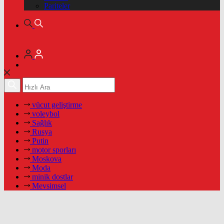
Pariteler
vücut geliştirme
voleybol
Sağlık
Rusya
Putin
motor sporları
Moskova
Moda
minik dostlar
Mevsimsel