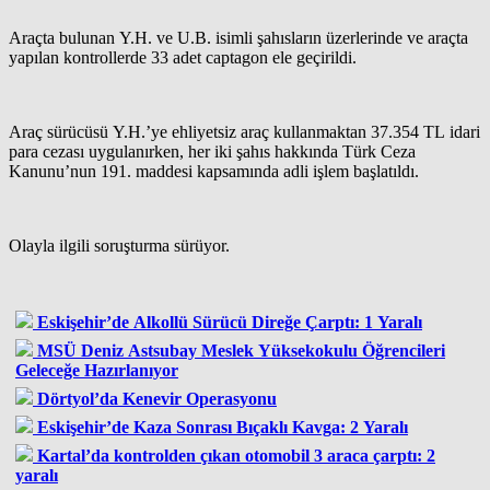
Araçta bulunan Y.H. ve U.B. isimli şahısların üzerlerinde ve araçta
yapılan kontrollerde 33 adet captagon ele geçirildi.
Araç sürücüsü Y.H.’ye ehliyetsiz araç kullanmaktan 37.354 TL idari
para cezası uygulanırken, her iki şahıs hakkında Türk Ceza
Kanunu’nun 191. maddesi kapsamında adli işlem başlatıldı.
Olayla ilgili soruşturma sürüyor.
Eskişehir’de Alkollü Sürücü Direğe Çarptı: 1 Yaralı
MSÜ Deniz Astsubay Meslek Yüksekokulu Öğrencileri
Geleceğe Hazırlanıyor
Dörtyol’da Kenevir Operasyonu
Eskişehir’de Kaza Sonrası Bıçaklı Kavga: 2 Yaralı
Kartal’da kontrolden çıkan otomobil 3 araca çarptı: 2
yaralı