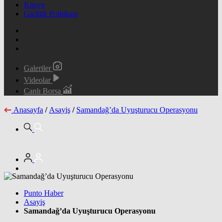
Künye
Gizlilik Politikası
Galeriler
Videolar
Canlı Borsa
Anasayfa
/
Asayiş
/
Samandağ’da Uyuşturucu Operasyonu
Punto Haber
Asayiş
Samandağ’da Uyuşturucu Operasyonu