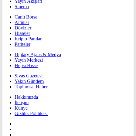
Yayın Akışları
Sinema
Canlı Borsa
Altınlar
Dövizler
Hisseler
Kripto Paralar
Pariteler
Dijitary Ajans & Medya
Yayın Merkezi
Hepsi Hisse
Sivas Gazetesi
Yakın Gündem
Toplumsal Haber
Hakkımızda
İletişim
Künye
Gizlilik Politikası