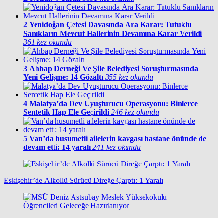
2
Yenidoğan Çetesi Davasında Ara Karar: Tutuklu
Sanıkların Mevcut Hallerinin Devamına Karar Verildi
361 kez okundu
3
Ahbap Derneği Ve Şile Belediyesi Soruşturmasında
Yeni Gelişme: 14 Gözaltı
355 kez okundu
4
Malatya’da Dev Uyuşturucu Operasyonu: Binlerce
Sentetik Hap Ele Geçirildi
246 kez okundu
5
Van’da husumetli ailelerin kavgası hastane önünde de
devam etti: 14 yaralı
241 kez okundu
Eskişehir’de Alkollü Sürücü Direğe Çarptı: 1 Yaralı