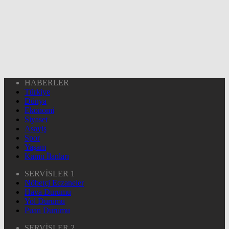
HABERLER
Türkiye
Dünya
Ekonomi
Siyaset
Asayiş
Spor
Yaşam
Kamu İlanları
SERVİSLER 1
Nöbetçi Eczaneler
Hava Durumu
Yol Durumu
Puan Durumu
SERVİSLER 2