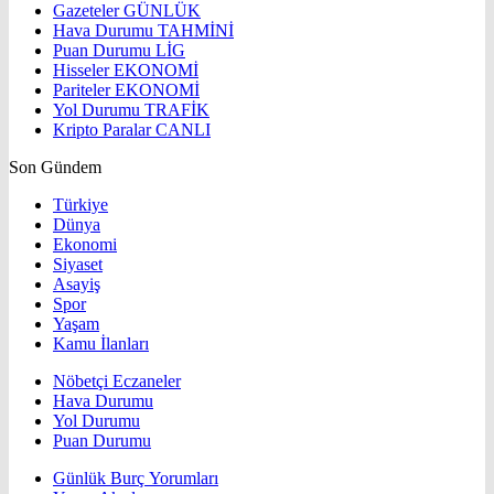
Gazeteler
GÜNLÜK
Hava Durumu
TAHMİNİ
Puan Durumu
LİG
Hisseler
EKONOMİ
Pariteler
EKONOMİ
Yol Durumu
TRAFİK
Kripto Paralar
CANLI
Son Gündem
Türkiye
Dünya
Ekonomi
Siyaset
Asayiş
Spor
Yaşam
Kamu İlanları
Nöbetçi Eczaneler
Hava Durumu
Yol Durumu
Puan Durumu
Günlük Burç Yorumları