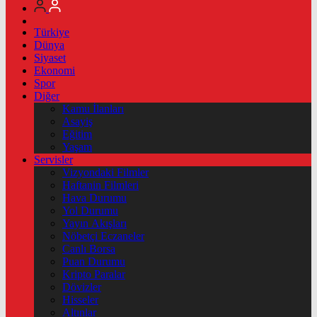
Türkiye
Dünya
Siyaset
Ekonomi
Spor
Diğer
Kamu İlanları
Asayiş
Eğitim
Yaşam
Servisler
Vizyondaki Filmler
Haftanin Filmleri
Hava Durumu
Yol Durumu
Yayın Akışları
Nöbetçi Eczaneler
Canlı Borsa
Puan Durumu
Kripto Paralar
Dövizler
Hisseler
Altınlar