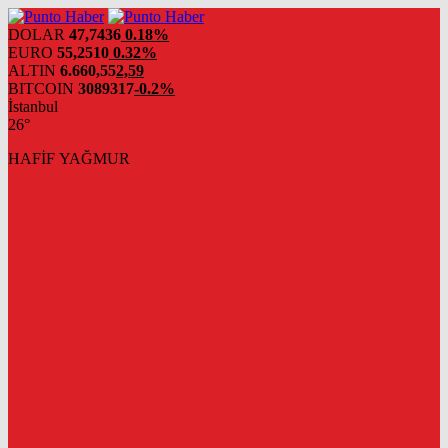
DOLAR
47,7436
0.18%
EURO
55,2510
0.32%
ALTIN
6.660,55
2,59
BITCOIN
3089317
-0.2%
İstanbul
26°
HAFİF YAĞMUR