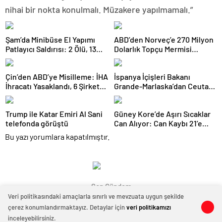
nihai bir nokta konulmalı. Müzakere yapılmamalı.”
Şam’da Minibüse El Yapımı
ABD’den Norveç’e 270 Milyon
Patlayıcı Saldırısı: 2 Ölü, 13
Dolarlık Topçu Mermisi
Yaralı
Satışına Onay
Çin’den ABD’ye Misilleme: İHA
İspanya İçişleri Bakanı
İhracatı Yasaklandı, 6 Şirket
Grande-Marlaska’dan Ceuta
Yaptırım Listesinde
Açıklaması
Trump ile Katar Emiri Al Sani
Güney Kore’de Aşırı Sıcaklar
telefonda görüştü
Can Alıyor: Can Kaybı 21’e
Yükseldi
Bu yazı yorumlara kapatılmıştır.
Son Gündem
Veri politikasındaki amaçlarla sınırlı ve mevzuata uygun şekilde
çerez konumlandırmaktayız. Detaylar için
veri politikamızı
0
0
inceleyebilirsiniz.