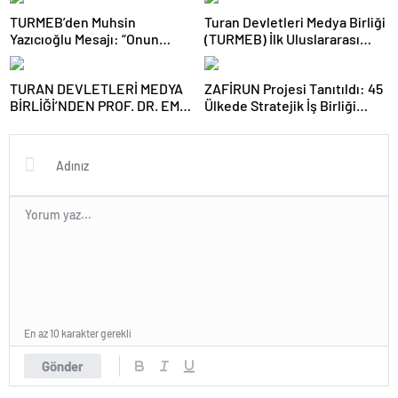
TURMEB’den Muhsin
Turan Devletleri Medya Birliği
Yazıcıoğlu Mesajı: “Onun
(TURMEB) İlk Uluslararası
Büyük Birlik İdeali Türk
Medya Buluşmasını Bakü’de
Dünyasına Işık Tutuyor”
Gerçekleştiriyor
TURAN DEVLETLERİ MEDYA
ZAFİRUN Projesi Tanıtıldı: 45
BİRLİĞİ’NDEN PROF. DR. EMİN
Ülkede Stratejik İş Birliği
SERİN’E ZİYARET
Hedefleniyor
En az 10 karakter gerekli
Gönder