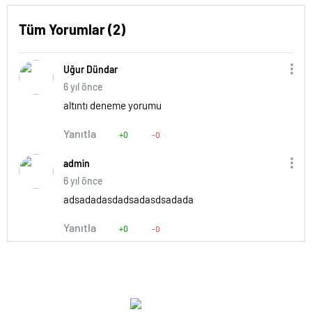
Tüm Yorumlar (2)
Uğur Dündar
6 yıl önce
altıntı deneme yorumu
Yanıtla
+0
-0
admin
6 yıl önce
adsadadasdadsadasdsadada
Yanıtla
+0
-0