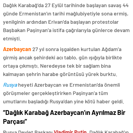
Dağlık Karabağ’da 27 Eylül tarihinde başlayan savaş 44
günde Ermenistan’ın tarihi mağlubiyetiyle sona ermiş,
yenilginin ardından Erivan’da başlayan protestolar
Başbakan Paşinyan’a istifa çağrılarıyla günlerce devam
etmişti.
Azerbaycan
27 yıl sonra işgalden kurtulan Ağdam’a
girmiş ancak şehirdeki acı tablo, gün ışığıyla birlikte
ortaya çıkmıştı. Neredeyse tek bir sağlam bina
kalmayan şehrin harabe görüntüsü yürek burktu.
Rusya
heyeti Azerbaycan ve Ermenistan’da önemli
görüşmeler gerçekleştirirken Paşinyan’a tüm
umutlarını başladığı Rusya’dan yine kötü haber geldi.
“Dağlık Karabağ Azerbaycan’ın Ayrılmaz Bir
Parçası”
Rusya Devlet Başkanı
Vladimir Putin
, Dağlık Karabağ’ın