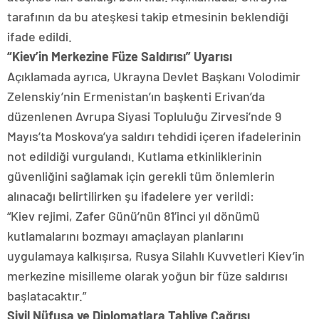
tarafının da bu ateşkesi takip etmesinin beklendiği
ifade edildi.
“Kiev’in Merkezine Füze Saldırısı” Uyarısı
Açıklamada ayrıca, Ukrayna Devlet Başkanı Volodimir
Zelenskiy’nin Ermenistan’ın başkenti Erivan’da
düzenlenen Avrupa Siyasi Topluluğu Zirvesi’nde 9
Mayıs’ta Moskova’ya saldırı tehdidi içeren ifadelerinin
not edildiği vurgulandı. Kutlama etkinliklerinin
güvenliğini sağlamak için gerekli tüm önlemlerin
alınacağı belirtilirken şu ifadelere yer verildi:
“Kiev rejimi, Zafer Günü’nün 81’inci yıl dönümü
kutlamalarını bozmayı amaçlayan planlarını
uygulamaya kalkışırsa, Rusya Silahlı Kuvvetleri Kiev’in
merkezine misilleme olarak yoğun bir füze saldırısı
başlatacaktır.”
Sivil Nüfusa ve Diplomatlara Tahliye Çağrısı