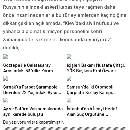
Rusya’nın elindeki askeri kapasiteye rağmen daha
önce insani nedenlerle bu tür eylemlerden kaçındığına
dikkat çekilen açıklamada, “Kiev’deki sivil nüfusu ve
yabancı diplomatik misyon personelini şehri
zamanında terk etmeleri konusunda uyarıyoruz”
denildi.
Göztepe ile Galatasaray
İçişleri Bakanı Mustafa Çiftçi,
Arasındaki 53 Yıllık Yarım
YÖK Başkanı Erol Özvar’ı
Kupa Hikayesi
Ziyaret Etti
Şırnak’ta Patpat Şarampole
Samsun’da İki Otomobil
Devrildi: 22 Yaşındaki Ayşe
Çarpıştı: Kızılay Kampı
Ece Hayatını Kaybetti, 3 Yaralı
Alanına Savrulan Araçtaki 1
Kişi Yaralandı
Ay ve Satürn Van semalarında
İstanbul’da 4 İlçeyi Hedef
aynı karede buluştu
Alan Suç Örgütüne
Operasyon: 7 Gözaltı
Bu yazı yorumlara kapatılmıştır.