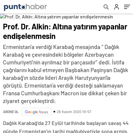
Prof. Dr. Alkin: Altına yatırım yapanlar
endişelenmesin
Ermenistan'a verdiği Karabağ mesajında “ Dağlık
Karabağ ve çevresindeki bölgeler Azerbaycan
Cumhuriyeti'nin ayrılmaz bir parçasıdır” dedi. İstifa
çağrılarını kabul etmeyen Başbakan Paşinyan Dağlık
karabağ'ın sözde lideri Arayik Harutyunyan'la
görüştü. Ermenistan'a verdiği desteği saklamayan
Fransa Cumhurbaşkanı Macron ise dikkat çeken bir
ziyaret gerçekleştirdi.
26 Kasım 2020 19:57
ABONE OL
News
Dağlık Karabağ’da 27 Eylül tarihinde başlayan savaş 44
günde Ermenistan’ın tarihi mağlubiyetiyle sona ermiş,