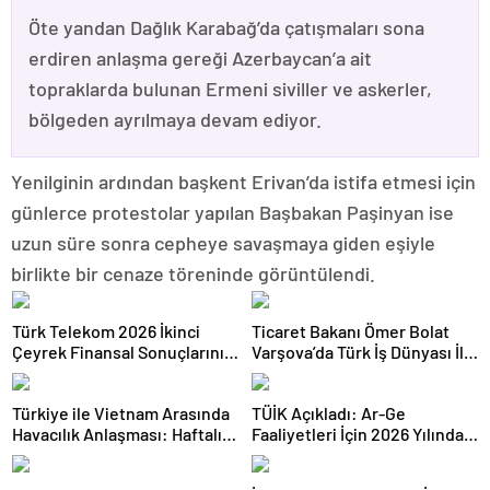
Öte yandan Dağlık Karabağ’da çatışmaları sona
erdiren anlaşma gereği Azerbaycan’a ait
topraklarda bulunan Ermeni siviller ve askerler,
bölgeden ayrılmaya devam ediyor.
Yenilginin ardından başkent Erivan’da istifa etmesi için
günlerce protestolar yapılan Başbakan Paşinyan ise
uzun süre sonra cepheye savaşmaya giden eşiyle
birlikte bir cenaze töreninde görüntülendi.
Türk Telekom 2026 İkinci
Ticaret Bakanı Ömer Bolat
Çeyrek Finansal Sonuçlarını
Varşova’da Türk İş Dünyası İle
Açıkladı: Yarı Yıl Geliri 142
Buluştu: Ticaret Hacmi 12,5
Milyar TL’yi Aştı
Milyar Dolara Ulaştı
Türkiye ile Vietnam Arasında
TÜİK Açıkladı: Ar-Ge
Havacılık Anlaşması: Haftalık
Faaliyetleri İçin 2026 Yılında
Sefer Sayısı 42’ye Yükseldi
308 Milyar Lira Tahsis Edildi