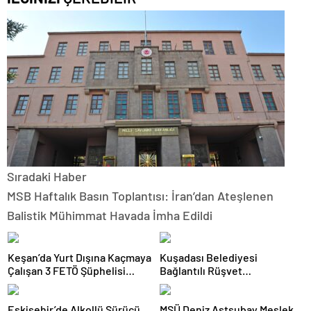
Sıradaki Haber
MSB Haftalık Basın Toplantısı: İran’dan Ateşlenen
Balistik Mühimmat Havada İmha Edildi
Keşan’da Yurt Dışına Kaçmaya
Kuşadası Belediyesi
Çalışan 3 FETÖ Şüphelisi
Bağlantılı Rüşvet
Tutuklandı
Operasyonunda 16 Şüpheli
Adliyeye Sevk Edildi
Eskişehir’de Alkollü Sürücü
MSÜ Deniz Astsubay Meslek