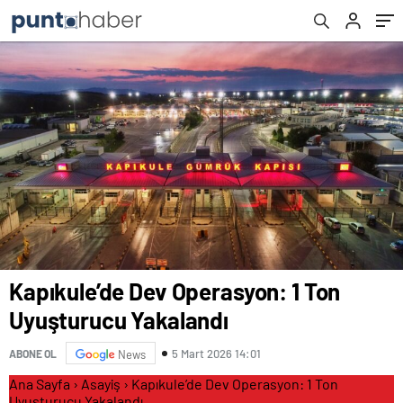
Kapıkule’de Dev Operasyon: 1 Ton
Uyuşturucu Yakalandı
5 Mart 2026 14:01
ABONE OL
News
Ana Sayfa
›
Asayiş
›
Kapıkule’de Dev Operasyon: 1 Ton
Uyuşturucu Yakalandı