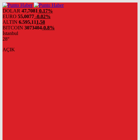
DOLAR
47,7081
0.17%
EURO
55,0077
-0.02%
ALTIN
6.595,11
1,58
BITCOIN
3073404
-0.8%
İstanbul
28°
AÇIK