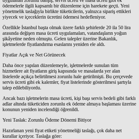
uygulanan zorunlu bahşiş, servis ücreti ve masa ücreti gibi ek
ödemelerle ilgili kapsamlı bir düzenleme için harekete geçti. Yeni
yönetmelik taslağıyla birlikte tüketicilerin, yalnızca sipariş ettikleri
yiyecek ve içeceklerin ücretini ödemesi hedefleniyor.
Özellikle İstanbul başta olmak üzere farklı şehirlerde 20 ila 50 lira
arasında değişen masa ücreti uygulamaları, vatandaşların yoğun
şikâyetine neden olmuştu. Gelen talepler üzerine Bakanlık,
işletmelerde fiyatlandırma esaslarını yeniden ele aldı.
Fiyatlar Açık ve Net Görünecek
Daha önce yapılan düzenlemeyle, işletmelerde sunulan tüm
hizmetlere ait fiyatların giriş kapısında ve masalarda yer alan
listelerde açıkça belirtilmesi zorunlu hale getirilmişti. Bu çerçevede
servis ücreti gibi ek kalemler, fiyat listelerinde gösterilmesi şartıyla
talep edilebiliyordu.
Ancak bazı işletmelerin masa ücreti, kişi başı servis bedeli gibi farklı
adlar altında tüketiciden zorunlu ek ödeme almaya başlaması üzerine
konunun yeniden incelendiği öğrenildi.
Yeni Taslak: Zorunlu Ödeme Dönemi Bitiyor
Hazırlanan yeni fiyat etiketi yönetmeliği taslağı, çok daha net
kurallar içeriyor. Taslağa göre: