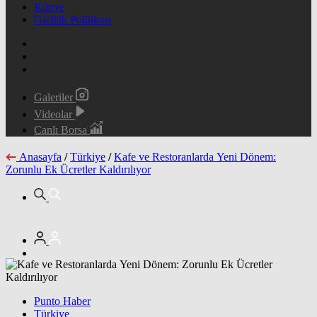
Künye
Gizlilik Politikası
Galeriler
Videolar
Canlı Borsa
Anasayfa
/
Türkiye
/
Kafe ve Restoranlarda Yeni Dönem:
Zorunlu Ek Ücretler Kaldırılıyor
Punto Haber
Türkiye