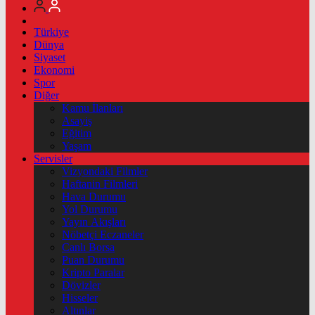
Türkiye
Dünya
Siyaset
Ekonomi
Spor
Diğer
Kamu İlanları
Asayiş
Eğitim
Yaşam
Servisler
Vizyondaki Filmler
Haftanin Filmleri
Hava Durumu
Yol Durumu
Yayın Akışları
Nöbetçi Eczaneler
Canlı Borsa
Puan Durumu
Kripto Paralar
Dövizler
Hisseler
Altınlar