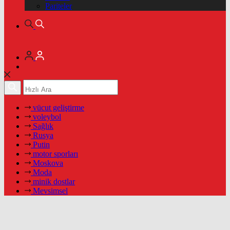
Pariteler
vücut geliştirme
voleybol
Sağlık
Rusya
Putin
motor sporları
Moskova
Moda
minik dostlar
Mevsimsel