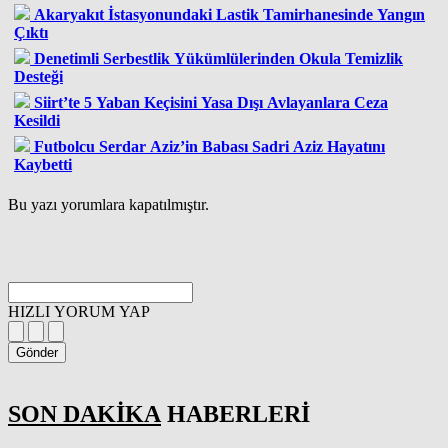
Akaryakıt İstasyonundaki Lastik Tamirhanesinde Yangın
Çıktı
Denetimli Serbestlik Yükümlülerinden Okula Temizlik
Desteği
Siirt’te 5 Yaban Keçisini Yasa Dışı Avlayanlara Ceza
Kesildi
Futbolcu Serdar Aziz’in Babası Sadri Aziz Hayatını
Kaybetti
Bu yazı yorumlara kapatılmıştır.
HIZLI YORUM YAP
Gönder
SON DAKİKA
HABERLERİ