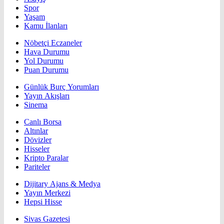
Spor
Yaşam
Kamu İlanları
Nöbetçi Eczaneler
Hava Durumu
Yol Durumu
Puan Durumu
Günlük Burç Yorumları
Yayın Akışları
Sinema
Canlı Borsa
Altınlar
Dövizler
Hisseler
Kripto Paralar
Pariteler
Dijitary Ajans & Medya
Yayın Merkezi
Hepsi Hisse
Sivas Gazetesi