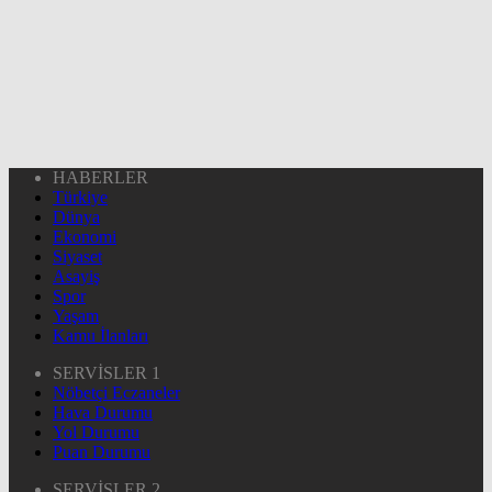
HABERLER
Türkiye
Dünya
Ekonomi
Siyaset
Asayiş
Spor
Yaşam
Kamu İlanları
SERVİSLER 1
Nöbetçi Eczaneler
Hava Durumu
Yol Durumu
Puan Durumu
SERVİSLER 2