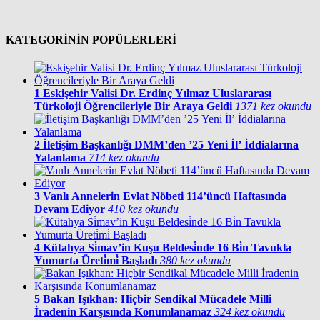
KATEGORİNİN POPÜLERLERİ
1
Eskişehir Valisi Dr. Erdinç Yılmaz Uluslararası
Türkoloji Öğrencileriyle Bir Araya Geldi
1371 kez okundu
2
İletişim Başkanlığı DMM’den ’25 Yeni İl’ İddialarına
Yalanlama
714 kez okundu
3
Vanlı Annelerin Evlat Nöbeti 114’üncü Haftasında
Devam Ediyor
410 kez okundu
4
Kütahya Si̇mav’in Kuşu Beldesi̇nde 16 Bi̇n Tavukla
Yumurta Üreti̇mi̇ Başladı
380 kez okundu
5
Bakan Işıkhan: Hiçbir Sendikal Mücadele Milli
İradenin Karşısında Konumlanamaz
324 kez okundu