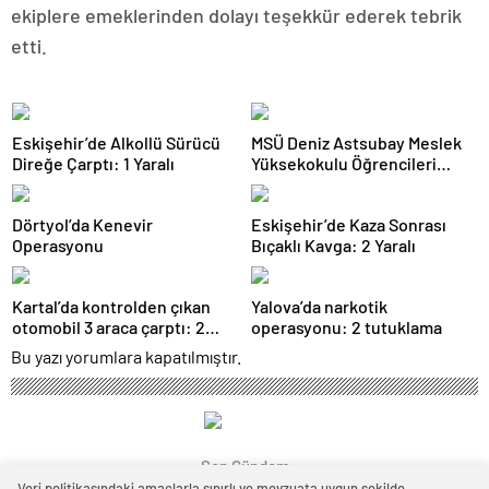
ekiplere emeklerinden dolayı teşekkür ederek tebrik
etti.
Eskişehir’de Alkollü Sürücü
MSÜ Deniz Astsubay Meslek
Direğe Çarptı: 1 Yaralı
Yüksekokulu Öğrencileri
Geleceğe Hazırlanıyor
Dörtyol’da Kenevir
Eskişehir’de Kaza Sonrası
Operasyonu
Bıçaklı Kavga: 2 Yaralı
Kartal’da kontrolden çıkan
Yalova’da narkotik
otomobil 3 araca çarptı: 2
operasyonu: 2 tutuklama
yaralı
Bu yazı yorumlara kapatılmıştır.
Son Gündem
Veri politikasındaki amaçlarla sınırlı ve mevzuata uygun şekilde