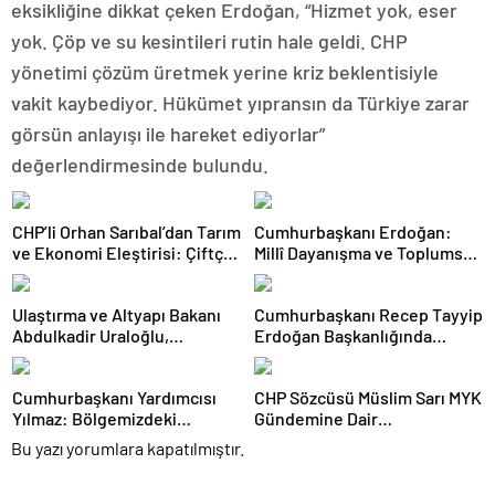
eksikliğine dikkat çeken Erdoğan, “Hizmet yok, eser
yok. Çöp ve su kesintileri rutin hale geldi. CHP
yönetimi çözüm üretmek yerine kriz beklentisiyle
vakit kaybediyor. Hükümet yıpransın da Türkiye zarar
görsün anlayışı ile hareket ediyorlar”
değerlendirmesinde bulundu.
CHP’li Orhan Sarıbal’dan Tarım
Cumhurbaşkanı Erdoğan:
ve Ekonomi Eleştirisi: Çiftçi
Millî Dayanışma ve Toplumsal
Kaderiyle Baş Başa Kaldı
Bütünleşmenin
Güçlendirilmesine Dair Kanun
Ulaştırma ve Altyapı Bakanı
Cumhurbaşkanı Recep Tayyip
Teklifi Gazi Meclisimizin
Abdulkadir Uraloğlu,
Erdoğan Başkanlığında
Takdirine Sunuldu
Afyonkarahisar Belediye
Toplanan AK Parti MKYK’da
Başkanlarıyla Bir Araya Geldi
Gündem “Terörsüz Türkiye”
Cumhurbaşkanı Yardımcısı
CHP Sözcüsü Müslim Sarı MYK
Süreci Oldu
Yılmaz: Bölgemizdeki
Gündemine Dair
Emperyalist Tuzakları Boşa
Açıklamalarda Bulundu: 8 İl
Bu yazı yorumlara kapatılmıştır.
Çıkarmaya Devam Edeceğiz
Başkanlığına Atama Yapıldı