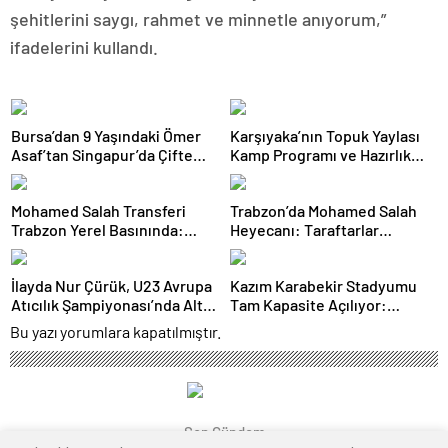
şehitlerini saygı, rahmet ve minnetle anıyorum,”
ifadelerini kullandı.
Bursa’dan 9 Yaşındaki Ömer
Karşıyaka’nın Topuk Yaylası
Asaf’tan Singapur’da Çifte
Kamp Programı ve Hazırlık
Bronz Madalya
Maçları Belli Oldu
Mohamed Salah Transferi
Trabzon’da Mohamed Salah
Trabzon Yerel Basınında:
Heyecanı: Taraftarlar
‘Mısır Kralı Trabzon’da’
Mağazalara Akın Etti
İlayda Nur Çürük, U23 Avrupa
Kazım Karabekir Stadyumu
Atıcılık Şampiyonası’nda Altın
Tam Kapasite Açılıyor:
Madalya Kazandı
Erzurumspor’un İlk Konuğu
Bu yazı yorumlara kapatılmıştır.
Galatasaray
Son Gündem