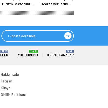
Turizm Sektörünü
Ticaret Verilerini
Destekliyoruz
İlan Etti
KONOMİ
TRAFİK
CANLI
TELER
YOL DURUMU
KRIPTO PARALAR
Hakkımızda
İletişim
Künye
Gizlilik Politikası