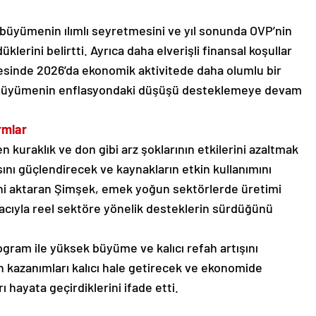
büyümenin ılımlı seyretmesini ve yıl sonunda OVP’nin
lerini belirtti. Ayrıca daha elverişli finansal koşullar
esinde 2026’da ekonomik aktivitede daha olumlu bir
ek, büyümenin enflasyondaki düşüşü desteklemeye devam
rmlar
 kuraklık ve don gibi arz şoklarının etkilerini azaltmak
ısını güçlendirecek ve kaynakların etkin kullanımını
ini aktaran Şimşek, emek yoğun sektörlerde üretimi
cıyla reel sektöre yönelik desteklerin sürdüğünü
ogram ile yüksek büyüme ve kalıcı refah artışını
len kazanımları kalıcı hale getirecek ve ekonomide
hayata geçirdiklerini ifade etti.