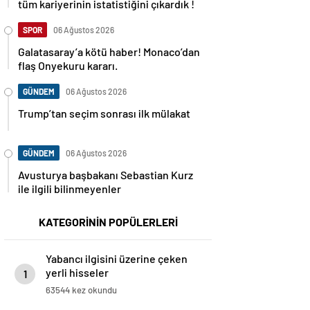
tüm kariyerinin istatistiğini çıkardık !
SPOR
06 Ağustos 2026
Galatasaray’a kötü haber! Monaco’dan
flaş Onyekuru kararı.
GÜNDEM
06 Ağustos 2026
Trump’tan seçim sonrası ilk mülakat
GÜNDEM
06 Ağustos 2026
Avusturya başbakanı Sebastian Kurz
ile ilgili bilinmeyenler
KATEGORİNİN POPÜLERLERİ
Yabancı ilgisini üzerine çeken
yerli hisseler
1
63544 kez okundu