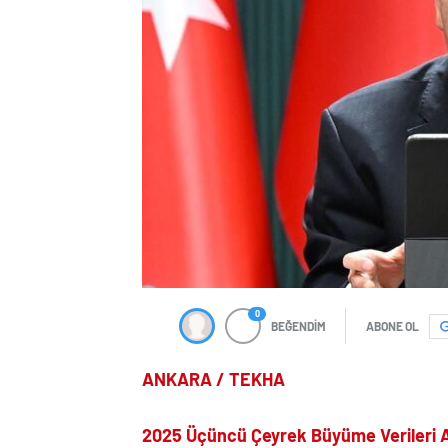
0
BEĞENDİM
ABONE OL
ANKARA / TEKHA
2025 Üçüncü Çeyrek Büyüme Verileri A