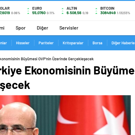
OLAR
EURO
ALTIN
BITCOIN
7,6019
55,0760
6.508,56
3084849
0.06%
0.11%
0,19
1.13233%
mi
Spor
Diğer
Servisler
ınlar
Hisseler
Pariteler
Kritoparalar
Borsa
Diğer Haberle
konomisinin Büyümesi OVP’nin Üzerinde Gerçekleşecek
kiye Ekonomisinin Büyüme
eşecek