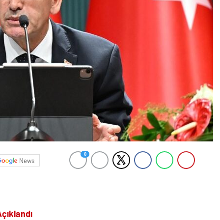
0
News
çıklandı