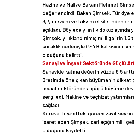
Hazine ve Maliye Bakanı Mehmet Şimşek,
değerlendirdi. Bakan Şimşek, Türkiye e
3,7, mevsim ve takvim etkilerinden arın
açıkladı. Böylece yılın ilk dokuz ayında
Şimşek, yıllıklandırılmış milli gelirin 1,
kuraklık nedeniyle GSYH katkısının sınırl
olduğunu belirtti.
Sanayi ve İnşaat Sektöründe Güçlü Art
Sanayide katma değerin yüzde 6,5 arttığ
üretimde öne çıkan büyümenin dikkat çe
inşaat sektöründeki güçlü büyüme deva
sergiledi. Makine ve teçhizat yatırımlar
sağladı.
Küresel ticaretteki görece zayıf seyrin 
işaret eden Şimşek, cari açığın milli gel
olduğunu kaydetti.