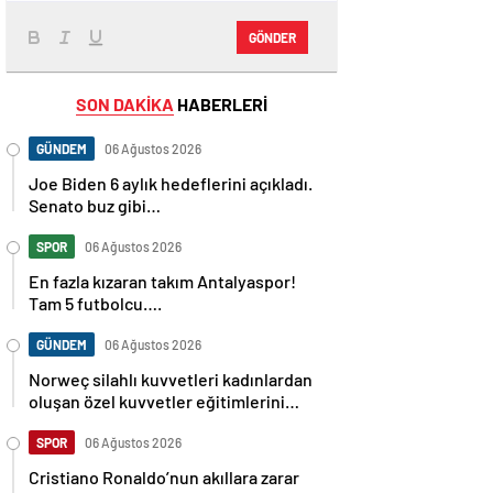
GÖNDER
SON DAKİKA
HABERLERİ
GÜNDEM
06 Ağustos 2026
Joe Biden 6 aylık hedeflerini açıkladı.
Senato buz gibi…
SPOR
06 Ağustos 2026
En fazla kızaran takım Antalyaspor!
Tam 5 futbolcu….
GÜNDEM
06 Ağustos 2026
Norweç silahlı kuvvetleri kadınlardan
oluşan özel kuvvetler eğitimlerini
başlattı.
SPOR
06 Ağustos 2026
Cristiano Ronaldo’nun akıllara zarar