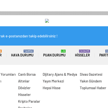
ak e-postanızdan takip edebilirsiniz !
K
TAHMİNİ
LİG
EKONOMİ
E
R
HAVA DURUMU
PUAN DURUMU
HISSELER
PARI
 Yorumları
Canlı Borsa
Dijitary Ajans & Medya
Sivas Gazetesi
ı
Altınlar
Yayın Merkezi
Yakın Gündem
Dövizler
Hepsi Hisse
Toplumsal Haber
Hisseler
Kripto Paralar