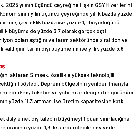
 2025 yılının üçüncü çeyreğine ilişkin GSYH verilerini
konomisinin yılın üçüncü çeyreğinde yıllık bazda yüzde
dırılmış çeyreklik bazda ise yüzde 1,1 büyüdüğünü
 yıllık büyüme de yüzde 3,7 olarak gerçekleşti.
5 trilyon doları aştığını ve tarım sektöründe zirai don ve
ı kaldığını, tarım dışı büyümenin ise yıllık yüzde 5,6
ış
ını aktaran Şimşek, özellikle yüksek teknolojili
ktiğini söyledi. Deprem bölgesinin yeniden imarıyla
m ederken, tüketim ve yatırımlar dengeli bir görünüm
ının yüzde 11,3 artması ise üretim kapasitesine katkı
etkisiyle net dış talebin büyümeyi 1 puan sınırladığına
ire oranının yüzde 1,3 ile sürdürülebilir seviyede