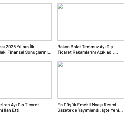
sı 2026 Yılının İlk
Bakan Bolat Temmuz Ayı Dış
daki Finansal Sonuçlarını
Ticaret Rakamlarını Açıkladı:
ı
İhracatta Tüm Zamanların
Temmuz Rekoru
ziran Ayı Dış Ticaret
En Düşük Emekli Maaşı Resmi
ni İlan Etti
Gazete’de Yayımlandı: İşte Yeni
Tutar ve Fark Ödemelerine İlişkin
Detaylar