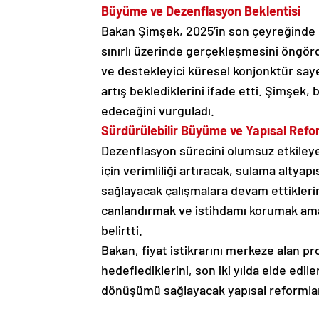
Büyüme ve Dezenflasyon Beklentisi
Bakan Şimşek, 2025’in son çeyreğinde 
sınırlı üzerinde gerçekleşmesini öngördük
ve destekleyici küresel konjonktür say
artış beklediklerini ifade etti. Şimş
edeceğini vurguladı.
Sürdürülebilir Büyüme ve Yapısal Refo
Dezenflasyon sürecini olumsuz etkileyen
için verimliliği artıracak, sulama altyap
sağlayacak çalışmalara devam ettikler
canlandırmak ve istihdamı korumak ama
belirtti.
Bakan, fiyat istikrarını merkeze alan pr
hedeflediklerini, son iki yılda elde edi
dönüşümü sağlayacak yapısal reformları 