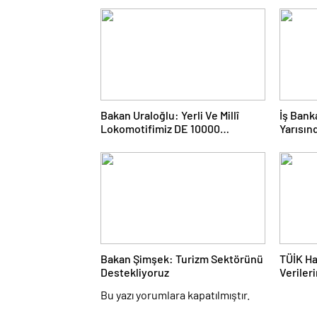
Bakan Uraloğlu: Yerli Ve Millî
İş Banka
Lokomotifimiz DE 10000
Yarısın
Tanzanya’ya İhraç Edildi
Açıklad
Bakan Şimşek: Turizm Sektörünü
TÜİK Ha
Destekliyoruz
Verileri
Bu yazı yorumlara kapatılmıştır.