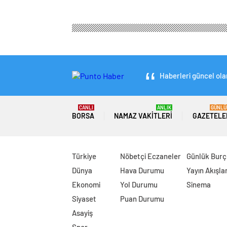
Haberleri güncel olar
CANLI
ANLIK
GÜNLÜ
BORSA
NAMAZ VAKITLERI
GAZETELE
Türkiye
Nöbetçi Eczaneler
Günlük Burç
Dünya
Hava Durumu
Yayın Akışlar
Ekonomi
Yol Durumu
Sinema
Siyaset
Puan Durumu
Asayiş