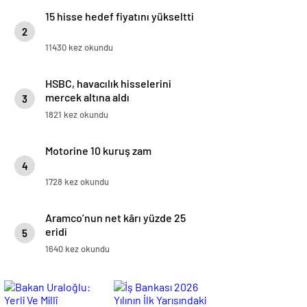
15 hisse hedef fiyatını yükseltti
2
11430 kez okundu
HSBC, havacılık hisselerini
mercek altına aldı
3
1821 kez okundu
Motorine 10 kuruş zam
4
1728 kez okundu
Aramco’nun net kârı yüzde 25
eridi
5
1640 kez okundu