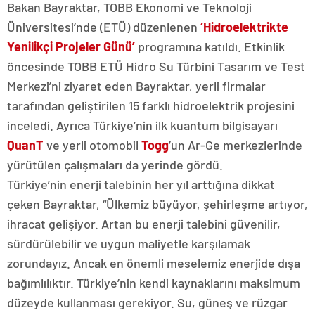
Bakan Bayraktar, TOBB Ekonomi ve Teknoloji
Üniversitesi’nde (ETÜ) düzenlenen
‘Hidroelektrikte
Yenilikçi Projeler Günü’
programına katıldı. Etkinlik
öncesinde TOBB ETÜ Hidro Su Türbini Tasarım ve Test
Merkezi’ni ziyaret eden Bayraktar, yerli firmalar
tarafından geliştirilen 15 farklı hidroelektrik projesini
inceledi. Ayrıca Türkiye’nin ilk kuantum bilgisayarı
QuanT
ve yerli otomobil
Togg
’un Ar-Ge merkezlerinde
yürütülen çalışmaları da yerinde gördü.
Türkiye’nin enerji talebinin her yıl arttığına dikkat
çeken Bayraktar, “Ülkemiz büyüyor, şehirleşme artıyor,
ihracat gelişiyor. Artan bu enerji talebini güvenilir,
sürdürülebilir ve uygun maliyetle karşılamak
zorundayız. Ancak en önemli meselemiz enerjide dışa
bağımlılıktır. Türkiye’nin kendi kaynaklarını maksimum
düzeyde kullanması gerekiyor. Su, güneş ve rüzgar