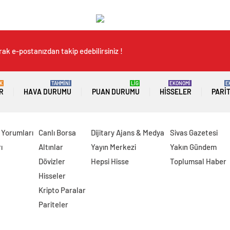
ak e-postanızdan takip edebilirsiniz !
K
TAHMİNİ
LİG
EKONOMİ
E
R
HAVA DURUMU
PUAN DURUMU
HISSELER
PARI
 Yorumları
Canlı Borsa
Dijitary Ajans & Medya
Sivas Gazetesi
ı
Altınlar
Yayın Merkezi
Yakın Gündem
Dövizler
Hepsi Hisse
Toplumsal Haber
Hisseler
Kripto Paralar
Pariteler