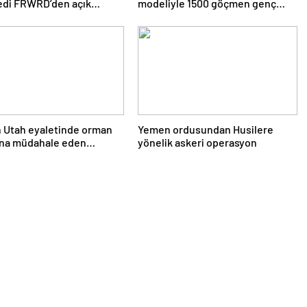
edi FRWRD’den açık
modeliyle 1500 göçmen genç
yon buluşması
güvenli geleceğe hazırlandı
 Utah eyaletinde orman
Yemen ordusundan Husilere
ına müdahale eden
yönelik askeri operasyon
ter düştü