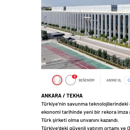
0
BEĞENDİM
ABONE OL
ANKARA / TEKHA
Türkiye’nin savunma teknolojilerinde
ekonomi tarihinde yeni bir rekora imza att
Türk şirketi olma unvanını kazandı.
Türkiye’deki güvenli yatırım ortamı ve O