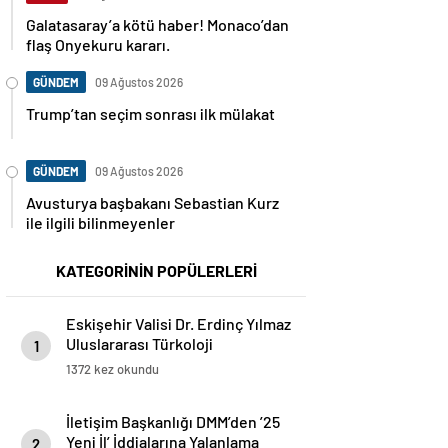
Galatasaray’a kötü haber! Monaco’dan
flaş Onyekuru kararı.
GÜNDEM
09 Ağustos 2026
Trump’tan seçim sonrası ilk mülakat
GÜNDEM
09 Ağustos 2026
Avusturya başbakanı Sebastian Kurz
ile ilgili bilinmeyenler
KATEGORİNİN POPÜLERLERİ
Eskişehir Valisi Dr. Erdinç Yılmaz
Uluslararası Türkoloji
1
Öğrencileriyle Bir Araya Geldi
1372 kez okundu
İletişim Başkanlığı DMM’den ’25
Yeni İl’ İddialarına Yalanlama
2