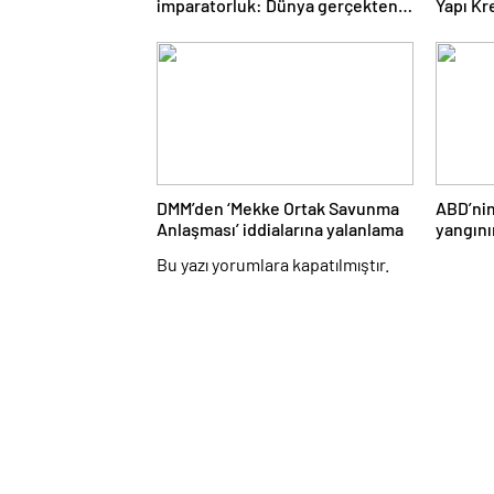
imparatorluk: Dünya gerçekten
Yapı Kr
mantarların mı?
inovas
DMM’den ‘Mekke Ortak Savunma
ABD’nin
Anlaşması’ iddialarına yalanlama
yangın
helikop
Bu yazı yorumlara kapatılmıştır.