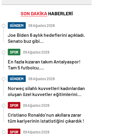
SON DAKİKA
HABERLERİ
GÜNDEM
09 Ağustos 2026
Joe Biden 6 aylık hedeflerini açıkladı.
Senato buz gibi…
SPOR
09 Ağustos 2026
En fazla kızaran takım Antalyaspor!
Tam 5 futbolcu….
GÜNDEM
09 Ağustos 2026
Norweç silahlı kuvvetleri kadınlardan
oluşan özel kuvvetler eğitimlerini
başlattı.
SPOR
09 Ağustos 2026
Cristiano Ronaldo’nun akıllara zarar
tüm kariyerinin istatistiğini çıkardık !
SPOR
09 Ağustos 2026