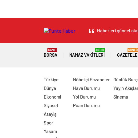
Haberleri güncel olar
CANLI
ANLIK
GÜNLÜ
BORSA
NAMAZ VAKITLERI
GAZETELE
Türkiye
Nöbetçi Eczaneler
Günlük Burç
Dünya
Hava Durumu
Yayın Akışlar
Ekonomi
Yol Durumu
Sinema
Siyaset
Puan Durumu
Asayiş
Spor
Yaşam