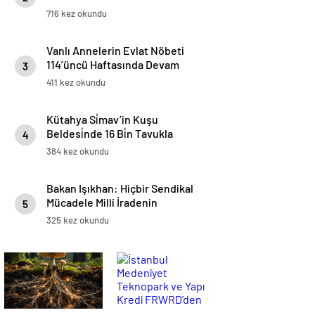
716 kez okundu
Vanlı Annelerin Evlat Nöbeti
114’üncü Haftasında Devam
3
Ediyor
411 kez okundu
Kütahya Si̇mav’in Kuşu
Beldesi̇nde 16 Bi̇n Tavukla
4
Yumurta Üreti̇mi̇ Başladı
384 kez okundu
Bakan Işıkhan: Hiçbir Sendikal
Mücadele Milli İradenin
5
Karşısında Konumlanamaz
325 kez okundu