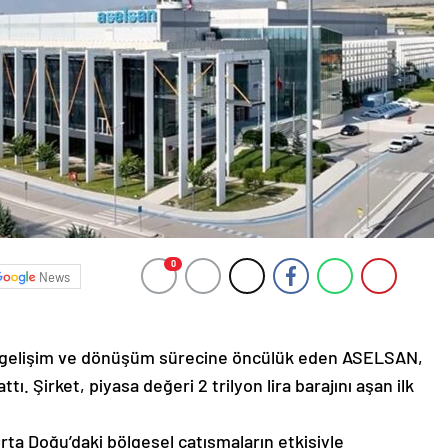
0
News
ki gelişim ve dönüşüm sürecine öncülük eden ASELSAN,
ı. Şirket, piyasa değeri 2 trilyon lira barajını aşan ilk
rta Doğu’daki bölgesel çatışmaların etkisiyle