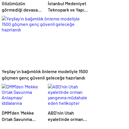
Gözümüzün
İstanbul Medeniyet
görmediği devasa
Teknopark ve Yapı
imparatorluk:
Kredi FRWRD’den
Dünya gerçekten
açık inovasyon
mantarların mı?
buluşması
Yeşilay’ın bağımlılık önleme modeliyle 1500
göçmen genç güvenli geleceğe hazırlandı
DMM’den ‘Mekke
ABD’nin Utah
Ortak Savunma
eyaletinde orman
Anlaşması’
yangınına müdahale