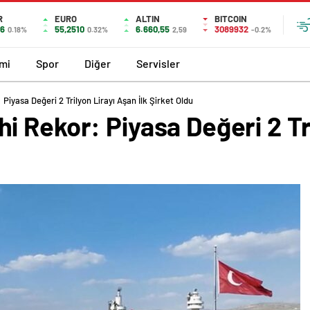
R
EURO
ALTIN
BITCOIN
36
55,2510
6.660,55
3089932
0.18%
0.32%
2,59
-0.2%
mi
Spor
Diğer
Servisler
iyasa Değeri 2 Trilyon Lirayı Aşan İlk Şirket Oldu
 Rekor: Piyasa Değeri 2 Tr