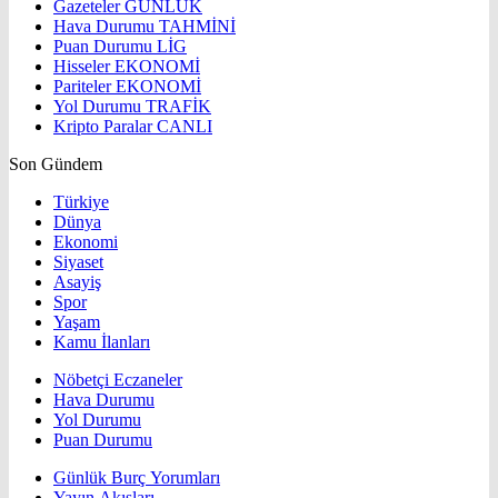
Gazeteler
GÜNLÜK
Hava Durumu
TAHMİNİ
Puan Durumu
LİG
Hisseler
EKONOMİ
Pariteler
EKONOMİ
Yol Durumu
TRAFİK
Kripto Paralar
CANLI
Son Gündem
Türkiye
Dünya
Ekonomi
Siyaset
Asayiş
Spor
Yaşam
Kamu İlanları
Nöbetçi Eczaneler
Hava Durumu
Yol Durumu
Puan Durumu
Günlük Burç Yorumları
Yayın Akışları