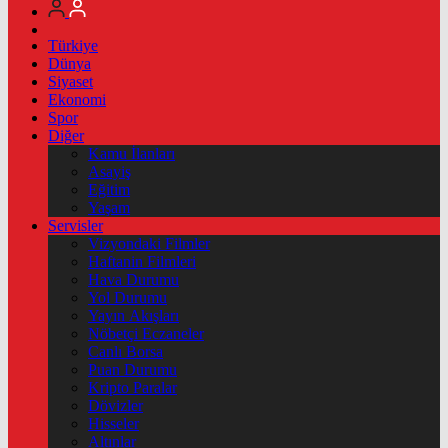
Türkiye
Dünya
Siyaset
Ekonomi
Spor
Diğer
Kamu İlanları
Asayiş
Eğitim
Yaşam
Servisler
Vizyondaki Filmler
Haftanin Filmleri
Hava Durumu
Yol Durumu
Yayın Akışları
Nöbetçi Eczaneler
Canlı Borsa
Puan Durumu
Kripto Paralar
Dövizler
Hisseler
Altınlar