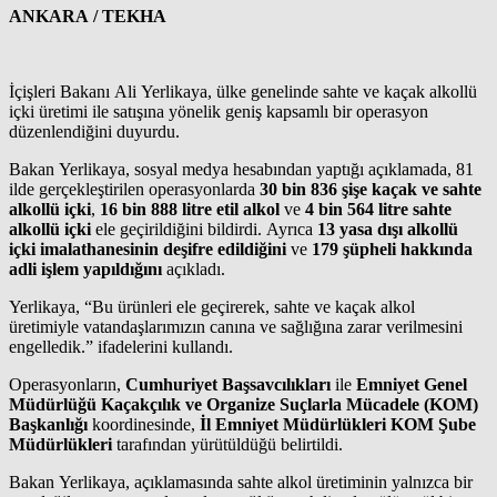
ANKARA / TEKHA
İçişleri Bakanı Ali Yerlikaya, ülke genelinde sahte ve kaçak alkollü
içki üretimi ile satışına yönelik geniş kapsamlı bir operasyon
düzenlendiğini duyurdu.
Bakan Yerlikaya, sosyal medya hesabından yaptığı açıklamada, 81
ilde gerçekleştirilen operasyonlarda
30 bin 836 şişe kaçak ve sahte
alkollü içki
,
16 bin 888 litre etil alkol
ve
4 bin 564 litre sahte
alkollü içki
ele geçirildiğini bildirdi. Ayrıca
13 yasa dışı alkollü
içki imalathanesinin deşifre edildiğini
ve
179 şüpheli hakkında
adli işlem yapıldığını
açıkladı.
Yerlikaya, “Bu ürünleri ele geçirerek, sahte ve kaçak alkol
üretimiyle vatandaşlarımızın canına ve sağlığına zarar verilmesini
engelledik.” ifadelerini kullandı.
Operasyonların,
Cumhuriyet Başsavcılıkları
ile
Emniyet Genel
Müdürlüğü Kaçakçılık ve Organize Suçlarla Mücadele (KOM)
Başkanlığı
koordinesinde,
İl Emniyet Müdürlükleri KOM Şube
Müdürlükleri
tarafından yürütüldüğü belirtildi.
Bakan Yerlikaya, açıklamasında sahte alkol üretiminin yalnızca bir