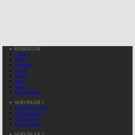
HABERLER
Türkiye
Dünya
Ekonomi
Siyaset
Asayiş
Spor
Yaşam
Kamu İlanları
SERVİSLER 1
Nöbetçi Eczaneler
Hava Durumu
Yol Durumu
Puan Durumu
SERVİSLER 2