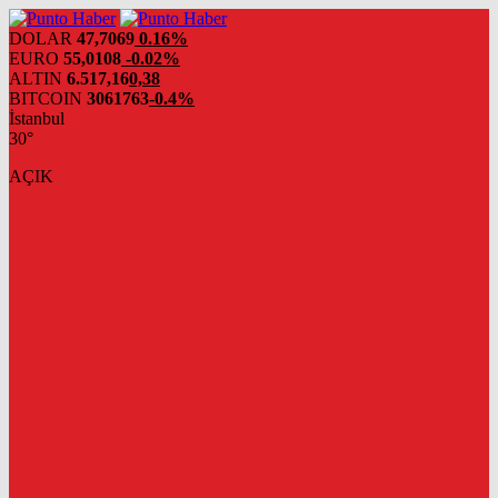
DOLAR
47,7069
0.16%
EURO
55,0108
-0.02%
ALTIN
6.517,16
0,38
BITCOIN
3061763
-0.4%
İstanbul
30°
AÇIK