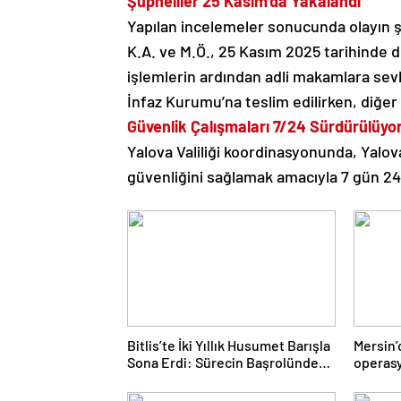
Şüpheliler 25 Kasım’da Yakalandı
Yapılan incelemeler sonucunda olayın şüp
K.A. ve M.Ö., 25 Kasım 2025 tarihinde d
işlemlerin ardından adli makamlara sevk
İnfaz Kurumu’na teslim edilirken, diğer ş
Güvenlik Çalışmaları 7/24 Sürdürülüyo
Yalova Valiliği koordinasyonunda, Yalo
güvenliğini sağlamak amacıyla 7 gün 24 
Bitlis’te İki Yıllık Husumet Barışla
Mersin
Sona Erdi: Sürecin Başrolünde
operasy
Atmanega Aşireti Lideri Hasan
geçirild
Açık Vardı