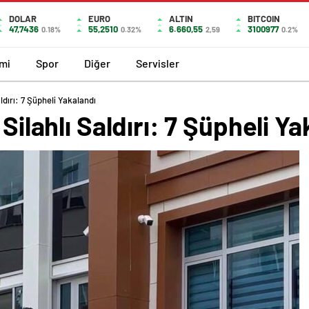
DOLAR
EURO
ALTIN
BITCOIN
47,7436
55,2510
6.660,55
3100977
0.18%
0.32%
2,59
0.2%
mi
Spor
Diğer
Servisler
aldırı: 7 Şüpheli Yakalandı
 Silahlı Saldırı: 7 Şüpheli Y