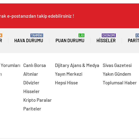
ak e-postanızdan takip edebilirsiniz !
K
TAHMİNİ
LİG
EKONOMİ
E
R
HAVA DURUMU
PUAN DURUMU
HISSELER
PARI
 Yorumları
Canlı Borsa
Dijitary Ajans & Medya
Sivas Gazetesi
ı
Altınlar
Yayın Merkezi
Yakın Gündem
Dövizler
Hepsi Hisse
Toplumsal Haber
Hisseler
Kripto Paralar
Pariteler