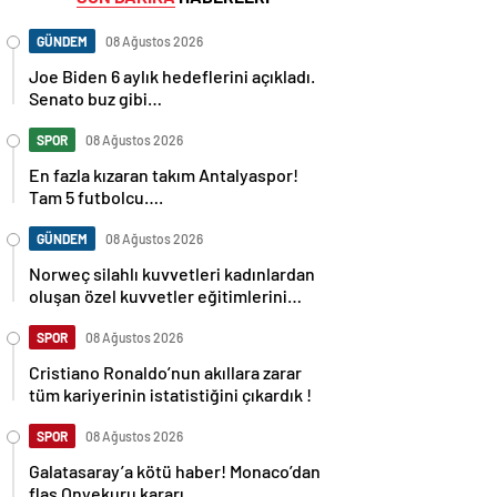
GÜNDEM
08 Ağustos 2026
Joe Biden 6 aylık hedeflerini açıkladı.
Senato buz gibi…
SPOR
08 Ağustos 2026
En fazla kızaran takım Antalyaspor!
Tam 5 futbolcu….
GÜNDEM
08 Ağustos 2026
Norweç silahlı kuvvetleri kadınlardan
oluşan özel kuvvetler eğitimlerini
başlattı.
SPOR
08 Ağustos 2026
Cristiano Ronaldo’nun akıllara zarar
tüm kariyerinin istatistiğini çıkardık !
SPOR
08 Ağustos 2026
Galatasaray’a kötü haber! Monaco’dan
flaş Onyekuru kararı.