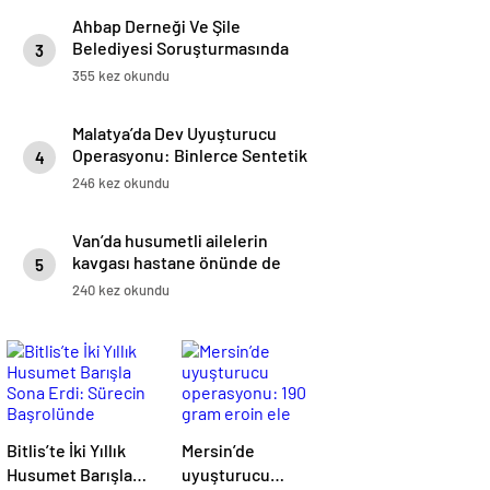
Ahbap Derneği Ve Şile
Belediyesi Soruşturmasında
3
Yeni Gelişme: 14 Gözaltı
355 kez okundu
Malatya’da Dev Uyuşturucu
Operasyonu: Binlerce Sentetik
4
Hap Ele Geçirildi
246 kez okundu
Van’da husumetli ailelerin
kavgası hastane önünde de
5
devam etti: 14 yaralı
240 kez okundu
Bitlis’te İki Yıllık
Mersin’de
Husumet Barışla
uyuşturucu