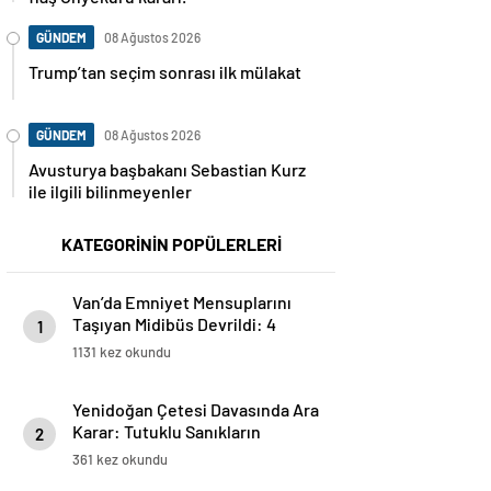
GÜNDEM
08 Ağustos 2026
Trump’tan seçim sonrası ilk mülakat
GÜNDEM
08 Ağustos 2026
Avusturya başbakanı Sebastian Kurz
ile ilgili bilinmeyenler
KATEGORİNİN POPÜLERLERİ
Van’da Emniyet Mensuplarını
Taşıyan Midibüs Devrildi: 4
1
Yaralı
1131 kez okundu
Yenidoğan Çetesi Davasında Ara
Karar: Tutuklu Sanıkların
2
Mevcut Hallerinin Devamına
361 kez okundu
Karar Verildi