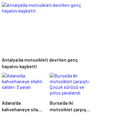
Sona Erdi: Sürecin
operasyonu: 190
Başrolünde
gram eroin ele
Atmanega Aşireti
geçirildi, 1 gözaltı
Lideri Hasan Açık
Vardı
Antalya’da motosikleti devrilen genç
hayatını kaybetti
Adana’da
Bursa’da iki
kahvehaneye silahlı
motosiklet çarpıştı:
saldırı: 3 yaralı
Çocuk sürücü ve
yolcu yaralandı