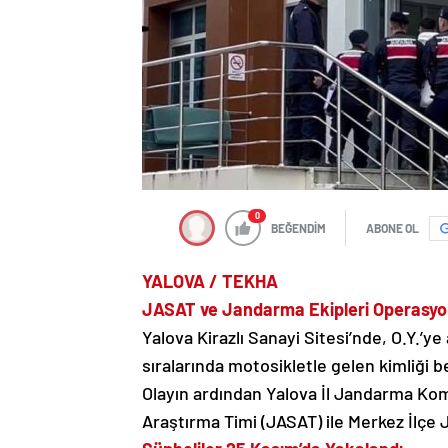
0
BEĞENDİM
ABONE OL
YALOVA / TEKHA
JASAT ve Jandarma Ekipleri Operasyo
Yalova Kirazlı Sanayi Sitesi’nde, O.Y.’ye
sıralarında motosikletle gelen kimliği bel
Olayın ardından Yalova İl Jandarma Kom
Araştırma Timi (JASAT) ile Merkez İlçe J