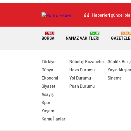
Haberleri güncel olar
CANLI
ANLIK
GÜNLÜ
BORSA
NAMAZ VAKITLERI
GAZETELE
Türkiye
Nöbetçi Eczaneler
Günlük Burç
Dünya
Hava Durumu
Yayın Akışlar
Ekonomi
Yol Durumu
Sinema
Siyaset
Puan Durumu
Asayiş
Spor
Yaşam
Kamu İlanları