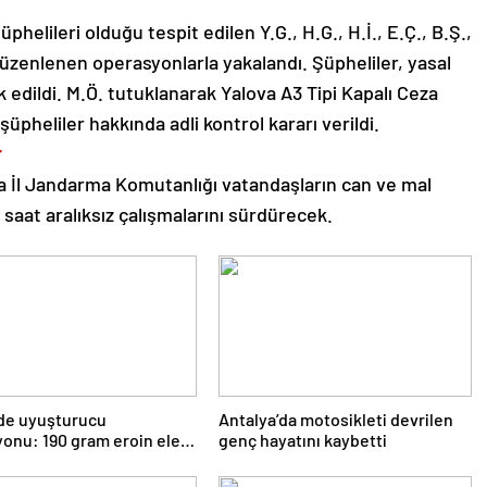
helileri olduğu tespit edilen Y.G., H.G., H.İ., E.Ç., B.Ş.,
üzenlenen operasyonlarla yakalandı. Şüpheliler, yasal
 edildi. M.Ö. tutuklanarak Yalova A3 Tipi Kapalı Ceza
üpheliler hakkında adli kontrol kararı verildi.
r
va İl Jandarma Komutanlığı vatandaşların can ve mal
saat aralıksız çalışmalarını sürdürecek.
’de uyuşturucu
Antalya’da motosikleti devrilen
onu: 190 gram eroin ele
genç hayatını kaybetti
i, 1 gözaltı