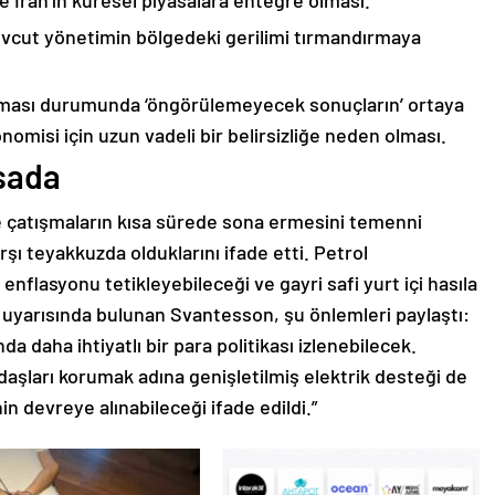
 İran’ın küresel piyasalara entegre olması.
evcut yönetimin bölgedeki gerilimi tırmandırmaya
nması durumunda ‘öngörülemeyecek sonuçların’ ortaya
omisi için uzun vadeli bir belirsizliğe neden olması.
sada
e çatışmaların kısa sürede sona ermesini temenni
rşı teyakkuzda olduklarını ifade etti. Petrol
enflasyonu tetikleyebileceği ve gayri safi yurt içi hasıla
 uyarısında bulunan Svantesson, şu önlemleri paylaştı:
a daha ihtiyatlı bir para politikası izlenebilecek.
daşları korumak adına genişletilmiş elektrik desteği de
in devreye alınabileceği ifade edildi.”