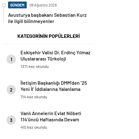
GÜNDEM
06 Ağustos 2026
Avusturya başbakanı Sebastian Kurz
ile ilgili bilinmeyenler
KATEGORİNİN POPÜLERLERİ
Eskişehir Valisi Dr. Erdinç Yılmaz
Uluslararası Türkoloji
1
Öğrencileriyle Bir Araya Geldi
1371 kez okundu
İletişim Başkanlığı DMM’den ’25
Yeni İl’ İddialarına Yalanlama
2
714 kez okundu
Vanlı Annelerin Evlat Nöbeti
114’üncü Haftasında Devam
3
Ediyor
410 kez okundu