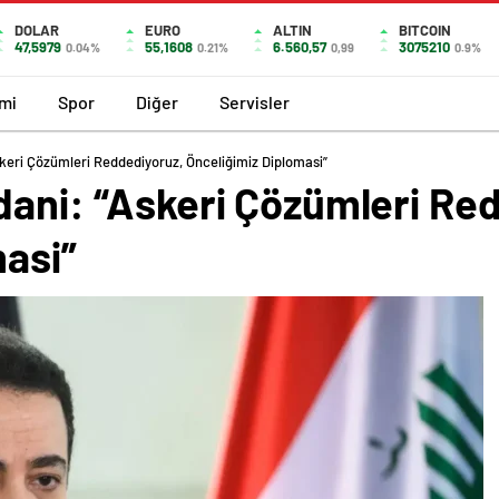
DOLAR
EURO
ALTIN
BITCOIN
47,5979
55,1608
6.560,57
3075210
0.04%
0.21%
0,99
0.9%
mi
Spor
Diğer
Servisler
keri Çözümleri Reddediyoruz, Önceliğimiz Diplomasi”
dani: “Askeri Çözümleri Re
masi”