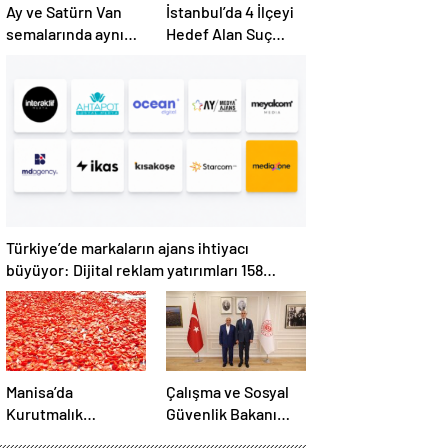
Ay ve Satürn Van
İstanbul’da 4 İlçeyi
semalarında aynı
Hedef Alan Suç
karede buluştu
Örgütüne
Operasyon: 7
Gözaltı
Türkiye’de markaların ajans ihtiyacı
büyüyor: Dijital reklam yatırımları 158
milyar TL’yi aştı
Manisa’da
Çalışma ve Sosyal
Kurutmalık
Güvenlik Bakanı
Domates Mesaisi
Vedat Işıkhan, HAK-