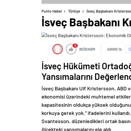
Punto Haber
Türkiye
İsveç Başbakanı Kristerss
İsveç Başbakanı K
0
BEĞENDİM
ABONE OL
İsveç Hükümeti Ortadoğ
Yansımalarını Değerlend
İsveç Başbakanı Ulf Kristersson, ABD ve 
ekonomisi üzerindeki muhtemel etkile
kapasitesinin oldukça yüksek olduğunu
korkuya gerek yok.” ifadelerini kulland
Svantesson, düzenledikleri ortak basın
ölçekteki yansımalarını ele aldı.