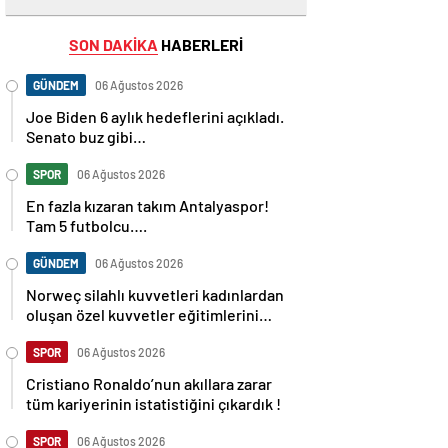
SON DAKİKA
HABERLERİ
GÜNDEM
06 Ağustos 2026
Joe Biden 6 aylık hedeflerini açıkladı.
Senato buz gibi…
SPOR
06 Ağustos 2026
En fazla kızaran takım Antalyaspor!
Tam 5 futbolcu….
GÜNDEM
06 Ağustos 2026
Norweç silahlı kuvvetleri kadınlardan
oluşan özel kuvvetler eğitimlerini
başlattı.
SPOR
06 Ağustos 2026
Cristiano Ronaldo’nun akıllara zarar
tüm kariyerinin istatistiğini çıkardık !
SPOR
06 Ağustos 2026