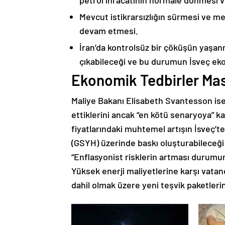
petrol ihracatının normale dönmesi ve
Mevcut istikrarsızlığın sürmesi ve m
devam etmesi.
İran’da kontrolsüz bir çöküşün yaşa
çıkabileceği ve bu durumun İsveç ekon
Ekonomik Tedbirler Ma
Maliye Bakanı Elisabeth Svantesson is
ettiklerini ancak “en kötü senaryoya” ka
fiyatlarındaki muhtemel artışın İsveç’te 
(GSYH) üzerinde baskı oluşturabileceği
“Enflasyonist risklerin artması durumund
Yüksek enerji maliyetlerine karşı vatan
dahil olmak üzere yeni teşvik paketlerin