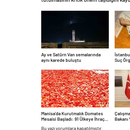
Ay ve Satürn Van semalarında
İstanbu
aynı karede buluştu
Suç Ör
Gözaltı
Manisa’da Kurutmalık Domates
Çalışma
Mesaisi Başladı: 91 Ülkeye İhraç
Bakanı 
Ediliyor
Türkiye
Bu yazı yorumlara kapatılmıştır.
Ağırlad