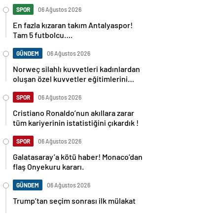
SPOR
06 Ağustos 2026
En fazla kızaran takım Antalyaspor!
Tam 5 futbolcu….
GÜNDEM
06 Ağustos 2026
Norweç silahlı kuvvetleri kadınlardan
oluşan özel kuvvetler eğitimlerini
başlattı.
SPOR
06 Ağustos 2026
Cristiano Ronaldo’nun akıllara zarar
tüm kariyerinin istatistiğini çıkardık !
SPOR
06 Ağustos 2026
Galatasaray’a kötü haber! Monaco’dan
flaş Onyekuru kararı.
GÜNDEM
06 Ağustos 2026
Trump’tan seçim sonrası ilk mülakat