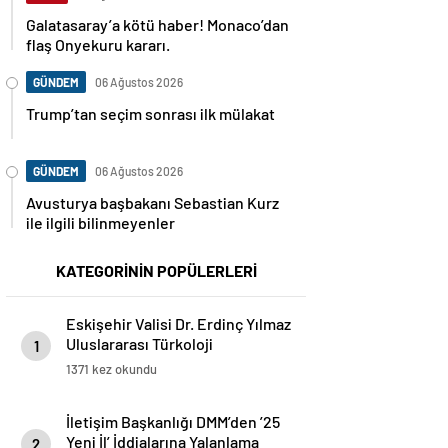
Galatasaray’a kötü haber! Monaco’dan
flaş Onyekuru kararı.
GÜNDEM
06 Ağustos 2026
Trump’tan seçim sonrası ilk mülakat
GÜNDEM
06 Ağustos 2026
Avusturya başbakanı Sebastian Kurz
ile ilgili bilinmeyenler
KATEGORİNİN POPÜLERLERİ
Eskişehir Valisi Dr. Erdinç Yılmaz
Uluslararası Türkoloji
1
Öğrencileriyle Bir Araya Geldi
1371 kez okundu
İletişim Başkanlığı DMM’den ’25
Yeni İl’ İddialarına Yalanlama
2