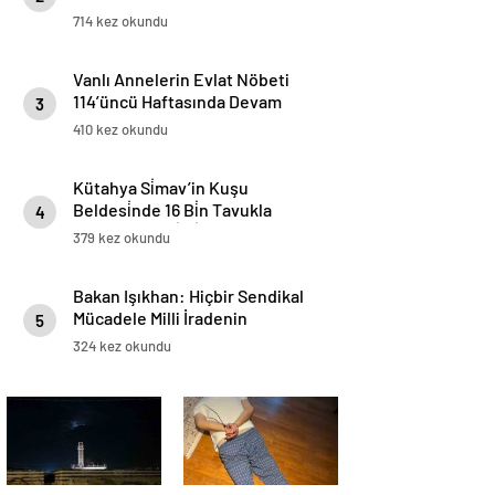
714 kez okundu
Vanlı Annelerin Evlat Nöbeti
114’üncü Haftasında Devam
3
Ediyor
410 kez okundu
Kütahya Si̇mav’in Kuşu
Beldesi̇nde 16 Bi̇n Tavukla
4
Yumurta Üreti̇mi̇ Başladı
379 kez okundu
Bakan Işıkhan: Hiçbir Sendikal
Mücadele Milli İradenin
5
Karşısında Konumlanamaz
324 kez okundu