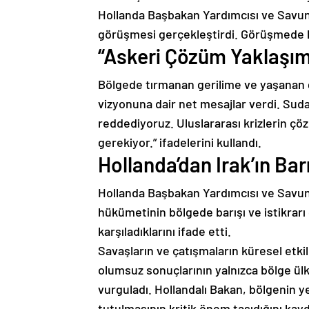
Hollanda Başbakan Yardımcısı ve Savunm
görüşmesi gerçekleştirdi. Görüşmede bö
“Askeri Çözüm Yaklaşım
Bölgede tırmanan gerilime ve yaşanan ge
vizyonuna dair net mesajlar verdi. Sud
reddediyoruz. Uluslararası krizlerin ç
gerekiyor.” ifadelerini kullandı.
Hollanda’dan Irak’ın Bar
Hollanda Başbakan Yardımcısı ve Savunm
hükümetinin bölgede barışı ve istikrarı
karşıladıklarını ifade etti.
Savaşların ve çatışmaların küresel etki
olumsuz sonuçlarının yalnızca bölge ülke
vurguladı. Hollandalı Bakan, bölgenin y
tutulmasının kritik önem taşıdığını kayd