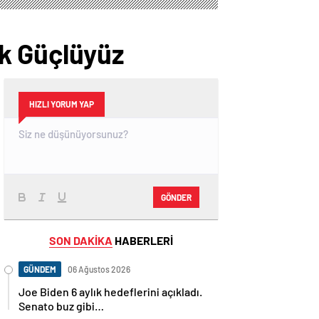
Başladı: 91 Ülkeye
İŞ ve Türkiye Kamu-
İhraç Ediliyor
Sen Başkanlarını
Ağırladı
k Güçlüyüz
HIZLI YORUM YAP
GÖNDER
SON DAKİKA
HABERLERİ
GÜNDEM
06 Ağustos 2026
Joe Biden 6 aylık hedeflerini açıkladı.
Senato buz gibi…