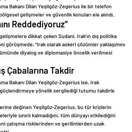
a Bakanı Dilan Yeşilgöz-Zegerius ile bir telefon
lgesel gelişmeler ve güvenlik konuları ele alındı.
ını Reddediyoruz”
lişmelere dikkat çeken Sudani, Irak’ın dış politika
ani görüşmede, “Irak olarak askeri çözümler yaklaşımını
özümünde diyalog ve diplomasiye öncelik verilmesi
ış Çabalarına Takdir
a Bakanı Dilan Yeşilgöz-Zegerius ise, Irak
 güçlendirmeye yönelik sergilediği tutumu takdirle
lerine değinen Yeşilgöz-Zegerius, bu tür krizlerin
leriyle sınırlı kalmadığını, tüm dünyayı etkilediğini
eni çatışma risklerinden ve gerilimlerden uzak
etti.