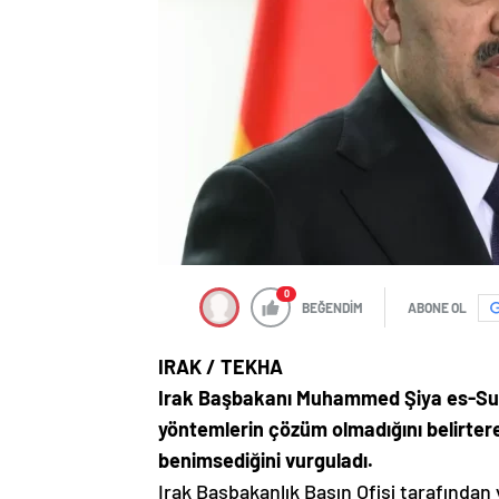
0
BEĞENDİM
ABONE OL
IRAK / TEKHA
Irak Başbakanı Muhammed Şiya es-Suda
yöntemlerin çözüm olmadığını belirterek
benimsediğini vurguladı.
Irak Başbakanlık Basın Ofisi tarafından