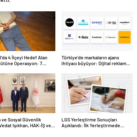
l’da 4 İlçeyi Hedef Alan
Türkiye’de markaların ajans
gütüne Operasyon: 7
ihtiyacı büyüyor: Dijital reklam
yatırımları 158 milyar TL’yi aştı
 ve Sosyal Güvenlik
LGS Yerleştirme Sonuçları
Vedat Işıkhan, HAK-İŞ ve
Açıklandı: İlk Yerleştirmede
 Kamu-Sen Başkanlarını
Öğrencilerin Yüzde 93,56’sı
ı
Liselere Yerleşti