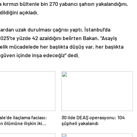
da kırmızı bültenle bin 270 yabancı şahsın yakalandığını,
ildiğini açıkladı.
ardan uzak durulması çağrısı yaptı. İstanbul’da
 2025’te yüzde 42 azaldığını belirten Bakan, “Asayiş
elik mücadelede her başlıkta düşüş var, her başlıkta
ve güven içinde inşa edeceğiz” dedi.
le’de ilaçlama faciası:
30 ilde DEAŞ operasyonu: 104
 ölümüne ilişkin iki
şüpheli yakalandı
ama