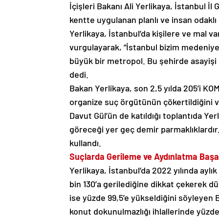
İçişleri Bakanı Ali Yerlikaya, İstanbul İ
kentte uygulanan planlı ve insan odaklı g
Yerlikaya, İstanbul’da kişilere ve mal va
vurgulayarak, “İstanbul bizim medeniyet
büyük bir metropol. Bu şehirde asayişi
dedi.
Bakan Yerlikaya, son 2,5 yılda 205’i KOM
organize suç örgütünün çökertildiğini ve 
Davut Gül’ün de katıldığı toplantıda Yer
göreceği yer geç demir parmaklıklardır. 
kullandı.
Suçlarda Gerileme ve Aydınlatma Başar
Yerlikaya, İstanbul’da 2022 yılında aylı
bin 130’a gerilediğine dikkat çekerek d
ise yüzde 99,5’e yükseldiğini söyleyen B
konut dokunulmazlığı ihlallerinde yüzd