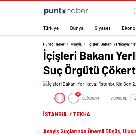
Türkiye
Dünya
Siyaset
Ekono
Punto Haber
Asayiş
İçişleri Bakanı Yerlikaya: “
İçişleri Bakanı Yer
Suç Örgütü Çökerti
0
BEĞENDİM
ABONE OL
İSTANBUL / TEKHA
Asayiş Suçlarında Önemli Düşüş, Uluslar