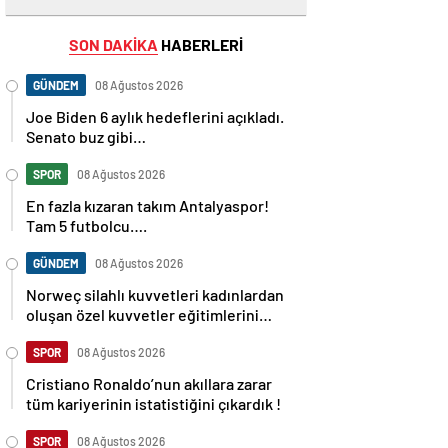
SON DAKİKA
HABERLERİ
GÜNDEM
08 Ağustos 2026
Joe Biden 6 aylık hedeflerini açıkladı.
Senato buz gibi…
SPOR
08 Ağustos 2026
En fazla kızaran takım Antalyaspor!
Tam 5 futbolcu….
GÜNDEM
08 Ağustos 2026
Norweç silahlı kuvvetleri kadınlardan
oluşan özel kuvvetler eğitimlerini
başlattı.
SPOR
08 Ağustos 2026
Cristiano Ronaldo’nun akıllara zarar
tüm kariyerinin istatistiğini çıkardık !
SPOR
08 Ağustos 2026