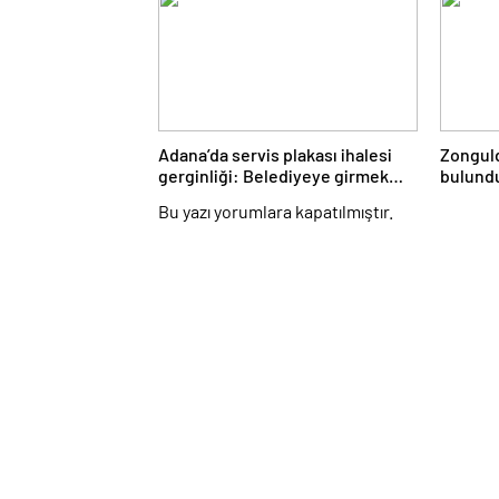
Adana’da servis plakası ihalesi
Zonguld
gerginliği: Belediyeye girmek
bulund
isteyen gruba müdahale
otopsiy
Bu yazı yorumlara kapatılmıştır.