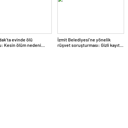
ak’ta evinde ölü
İzmit Belediyesi’ne yönelik
u: Kesin ölüm nedeni
rüşvet soruşturması: Gizli kayıt
le belirlenecek
ve ifade detayları dosyada