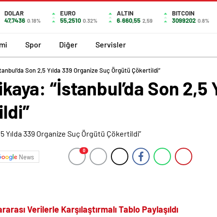
DOLAR
EURO
ALTIN
BITCOIN
47,7436
55,2510
6.660,55
3099202
0.18%
0.32%
2,59
0.8%
mi
Spor
Diğer
Servisler
İstanbul’da Son 2,5 Yılda 339 Organize Suç Örgütü Çökertildi”
likaya: “İstanbul’da Son 2,5
ldi”
0
News
arası Verilerle Karşılaştırmalı Tablo Paylaşıldı