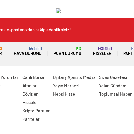
ak e-postanızdan takip edebilirsiniz !
K
TAHMİNİ
LİG
EKONOMİ
E
R
HAVA DURUMU
PUAN DURUMU
HISSELER
PARI
 Yorumları
Canlı Borsa
Dijitary Ajans & Medya
Sivas Gazetesi
ı
Altınlar
Yayın Merkezi
Yakın Gündem
Dövizler
Hepsi Hisse
Toplumsal Haber
Hisseler
Kripto Paralar
Pariteler