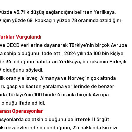
yüzde 45,7’lik düşüş sağlandığını belirten Yerlikaya,
zlığın yüzde 69, kapkaçın yüzde 78 oranında azaldığını
Farklar Vurgulandı
 ve OECD verilerine dayanarak Türkiye’nin birçok Avrupa
 sahip olduğunu ifade etti. 2024 yılında 100 bin kişiye
’de 34 olduğunu hatırlatan Yerlikaya, bu rakamın Birleşik
17 olduğunu söyledi.
’lik oranıyla İsveç, Almanya ve Norveç’in çok altında
ırı, gasp ve kasten yaralama verilerinde de benzer
ında Türkiye’nin 100 binde 4 oranla birçok Avrupa
olduğu ifade edildi.
rarası Operasyonlar
rasyonlarda da etkin olduğunu belirterek 11 örgüt
daki cezaevlerinde bulunduğunu, 3’ü hakkında kırmızı