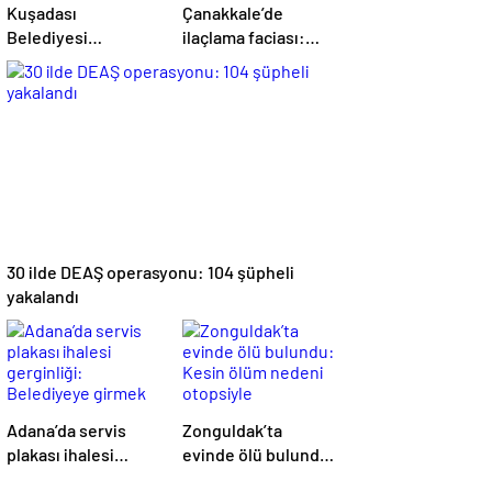
Kuşadası
Çanakkale’de
Belediyesi
ilaçlama faciası:
Bağlantılı Rüşvet
Çocuğun ölümüne
Operasyonu: 15
ilişkin iki tutuklama
Gözaltı
30 ilde DEAŞ operasyonu: 104 şüpheli
yakalandı
Adana’da servis
Zonguldak’ta
plakası ihalesi
evinde ölü bulundu:
gerginliği:
Kesin ölüm nedeni