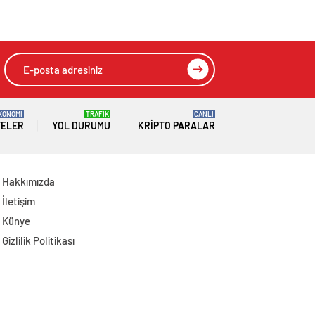
Belediyeye girmek
otopsiyle
isteyen gruba
belirlenecek
müdahale
KONOMİ
TRAFİK
CANLI
TELER
YOL DURUMU
KRIPTO PARALAR
Hakkımızda
İletişim
Künye
Gizlilik Politikası