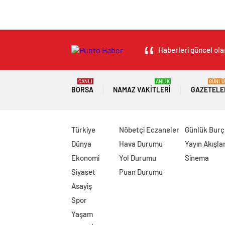
Haberleri güncel olar
CANLI
ANLIK
GÜNLÜ
BORSA
NAMAZ VAKITLERI
GAZETELE
Türkiye
Nöbetçi Eczaneler
Günlük Burç
Dünya
Hava Durumu
Yayın Akışlar
Ekonomi
Yol Durumu
Sinema
Siyaset
Puan Durumu
Asayiş
Spor
Yaşam