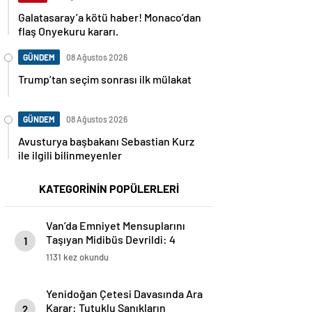
Galatasaray’a kötü haber! Monaco’dan
flaş Onyekuru kararı.
GÜNDEM
08 Ağustos 2026
Trump’tan seçim sonrası ilk mülakat
GÜNDEM
08 Ağustos 2026
Avusturya başbakanı Sebastian Kurz
ile ilgili bilinmeyenler
KATEGORİNİN POPÜLERLERİ
Van’da Emniyet Mensuplarını
Taşıyan Midibüs Devrildi: 4
1
Yaralı
1131 kez okundu
Yenidoğan Çetesi Davasında Ara
Karar: Tutuklu Sanıkların
2