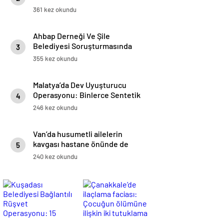
Mevcut Hallerinin Devamına
361 kez okundu
Karar Verildi
Ahbap Derneği Ve Şile
Belediyesi Soruşturmasında
3
Yeni Gelişme: 14 Gözaltı
355 kez okundu
Malatya’da Dev Uyuşturucu
Operasyonu: Binlerce Sentetik
4
Hap Ele Geçirildi
246 kez okundu
Van’da husumetli ailelerin
kavgası hastane önünde de
5
devam etti: 14 yaralı
240 kez okundu