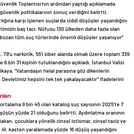
l Güvenlik Toplantısı’nın ardından yaptığı açıklamada
üvenlik politikalarının sonuç verdiğini belirtti.
rlığına karşı işlenen suçlarda ciddi düşüşler yaşandığını
imizin baş tacı. Nüfusu 130 ülkeden daha fazla olan
 bozan tüm suç türlerinde önemli düşüşler yaşanıyor”
, 79’u narkotik, 55’i siber alanda olmak üzere toplam 339
6 bin 31 kişinin tutuklandığını açıkladı. İstanbul Valisi
likaya, “Vatandaşın helal parasına göz dikenlerin
Devletimiz hepsini tek tek yakalayacaktır” ifadelerini
ıları
k ortalama 9 bin 45 olan katalog suç sayısının 2025’te 7
üşüşün yüzde 21 olduğunu belirtti. Aydınlatma oranının
akan, çocuklara yönelik cinsel istismar, cinsel taciz ve
e 41; kasten yaralamada yüzde 16 düşüş yaşandığını