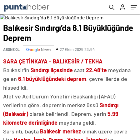
Balıkesir Sındırgı’da 6.1 Büyüklüğünde
Deprem
27 Ekim 2025 23:54
ABONE OL
News
SARA ÇETİNKAYA – BALIKESİR / TEKHA
Balıkesir’in
Sındırgı ilçesinde
saat
22.48’te
meydana
gelen
6.1 büyüklüğündeki deprem
, çevre illerde de
hissedildi.
Afet ve Acil Durum Yönetimi Başkanlığı (AFAD)
verilerine göre, depremin merkez üssü
Sındırgı
(Balıkesir)
olarak belirlendi. Deprem, yerin
5.99
kilometre derinliğinde
meydana geldi.
Sarsıntı, başta
Balıkesir merkez
olmak üzere çevre