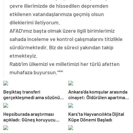
çevre illerimizde de hissedilen depremden
etkilenen vatandaşlarımıza geçmiş olsun
dileklerimi iletiyorum.
AFAD’ımız başta olmak üzere ilgili birimlerimiz
sahada inceleme ve kontrol çalışmalarını titizlikle
sürdürmektedir. Biz de süreci yakından takip
etmekteyiz.
Rabb’im ülkemizi ve milletimizi her türlü afetten
muhafaza buyursun.”**
Beşiktaş transferi
Ankara’da komşular arasında
gerçekleşmedi ama sözünü
cinayet: Öldürülen apartman
tuttu: 500 kilo karpuz dağıttı
yöneticisi son yolculuğuna
uğurlandı
Hepsiburada araştırması
Kars’ta Hayvancılıkta Dijital
açıkladı: Güneş koruyucu
Küpe Dönemi Başladı
satışları yüzde 50 arttı