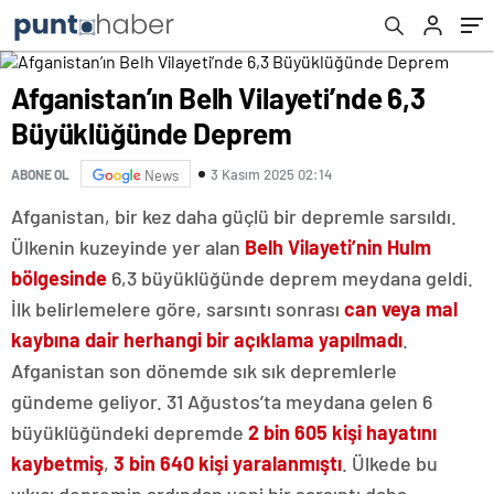
Afganistan’ın Belh Vilayeti’nde 6,3
Büyüklüğünde Deprem
3 Kasım 2025 02:14
ABONE OL
News
Afganistan, bir kez daha güçlü bir depremle sarsıldı.
Ülkenin kuzeyinde yer alan
Belh Vilayeti’nin Hulm
bölgesinde
6,3 büyüklüğünde deprem meydana geldi.
İlk belirlemelere göre, sarsıntı sonrası
can veya mal
kaybına dair herhangi bir açıklama yapılmadı
.
Afganistan son dönemde sık sık depremlerle
gündeme geliyor. 31 Ağustos’ta meydana gelen 6
büyüklüğündeki depremde
2 bin 605 kişi hayatını
kaybetmiş
,
3 bin 640 kişi yaralanmıştı
. Ülkede bu