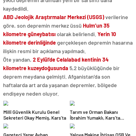
yıkıcı depremin ardından yeni bir sarsıntı daha
kaydedildi.
ABD Jeolojik Araştırmalar Merkezi (USGS)
verilerine
göre, son depremin merkez üssü
Hulm’un 35
kilometre güneybatısı
olarak belirlendi.
Yerin 10
kilometre derinliğinde
gerçekleşen depremin hasarına
ilişkin resmi bir açıklama yapılmadı.
Öte yandan,
2 Eylül’de Celalabad kentinin 34
kilometre kuzeydoğusunda
5,2 büyüklüğünde bir
deprem meydana gelmişti. Afganistan’da son
haftalarda art arda yaşanan depremler, bölgede
endişeye neden oluyor.
Millî Güvenlik Kurulu Genel
Tarım ve Orman Bakanı
Sekreteri Okay Memiş, Kars’ta
İbrahim Yumaklı, Kars’ta
Esnafla Buluştu
Gazeteci Yazar Ayhan
Yalova Makine İhtisas OSB Ve