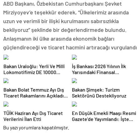
ABD Başkanı, Özbekistan Cumhurbaşkanı Şevket
Mirziyoyev’e teşekkür ederek, “Ülkelerimiz arasında
uzun ve verimli bir ilişki kurulmasını sabırsızlıkla
bekliyoruz” şeklinde bir değerlendirmede bulundu.
Anlaşmanın iki ülke arasında ekonomik bağları
güçlendireceği ve ticaret hacmini artıracağı vurgulandı
Bakan Uraloğlu: Yerli Ve Millî
İş Bankası 2026 Yılının İlk
Lokomotifimiz DE 10000
Yarısındaki Finansal
Tanzanya’ya İhraç Edildi
Sonuçlarını Açıkladı
Bakan Bolat Temmuz Ayı Dış
Bakan Şimşek: Turizm
Ticaret Rakamlarını Açıkladı:
Sektörünü Destekliyoruz
İhracatta Tüm Zamanların
Temmuz Rekoru
TÜİK Haziran Ayı Dış Ticaret
En Düşük Emekli Maaşı Resmi
Verilerini İlan Etti
Gazete’de Yayımlandı: İşte
Yeni Tutar ve Fark
Bu yazı yorumlara kapatılmıştır.
Ödemelerine İlişkin Detaylar